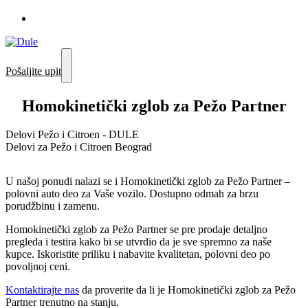
Pošaljite upit
Homokinetički zglob za Pežo Partner
Delovi Pežo i Citroen - DULE
Delovi za Pežo i Citroen Beograd
U našoj ponudi nalazi se i Homokinetički zglob za Pežo Partner –
polovni auto deo za Vaše vozilo. Dostupno odmah za brzu
porudžbinu i zamenu.
Homokinetički zglob za Pežo Partner se pre prodaje detaljno
pregleda i testira kako bi se utvrdio da je sve spremno za naše
kupce. Iskoristite priliku i nabavite kvalitetan, polovni deo po
povoljnoj ceni.
Kontaktirajte nas
da proverite da li je Homokinetički zglob za Pežo
Partner trenutno na stanju.