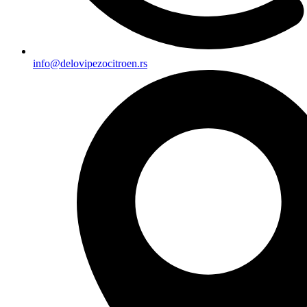
info@delovipezocitroen.rs