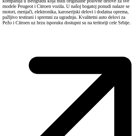
kompanija u Beogradu koja nudi originalne polovne delove za sve
modele Peugeot i Citroen vozila. U našoj bogatoj ponudi nalaze se
motori, menjači, elektronika, karoserijski delovi i dodatna oprema,
pažljivo testirani i spremni za ugradnju. Kvalitetni auto delovi za
Pežo i Citroen uz brzu isporuku dostupni su na teritoriji cele Srbije.