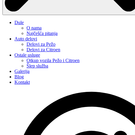
Dule
O nama
Najčešća pitanja
Auto delovi
Delovi za Pežo
Delovi za Citroen
Ostale usluge
Otkup vozila Pežo i Citroen
Šlep služba
Galerija
Blog
Kontakt