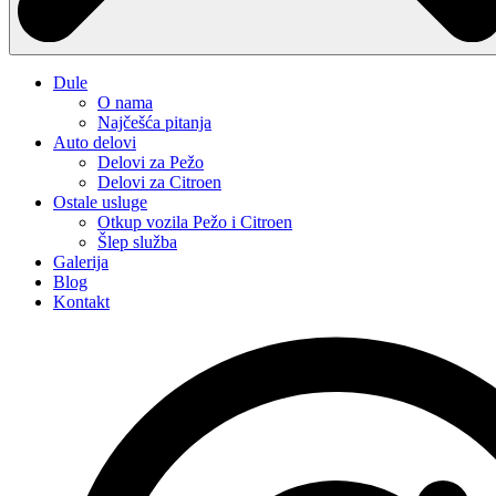
Dule
O nama
Najčešća pitanja
Auto delovi
Delovi za Pežo
Delovi za Citroen
Ostale usluge
Otkup vozila Pežo i Citroen
Šlep služba
Galerija
Blog
Kontakt