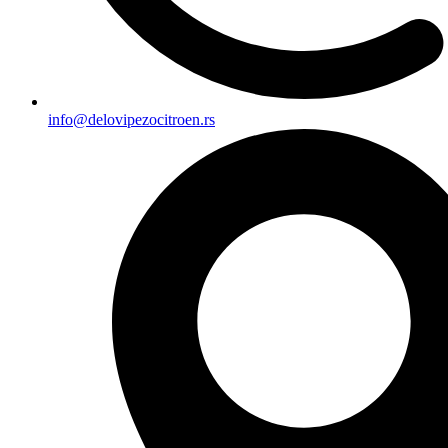
info@delovipezocitroen.rs