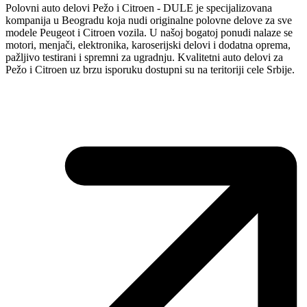
Polovni auto delovi Pežo i Citroen - DULE je specijalizovana
kompanija u Beogradu koja nudi originalne polovne delove za sve
modele Peugeot i Citroen vozila. U našoj bogatoj ponudi nalaze se
motori, menjači, elektronika, karoserijski delovi i dodatna oprema,
pažljivo testirani i spremni za ugradnju. Kvalitetni auto delovi za
Pežo i Citroen uz brzu isporuku dostupni su na teritoriji cele Srbije.