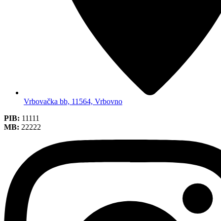
Vrbovačka bb, 11564, Vrbovno
PIB:
11111
MB:
22222