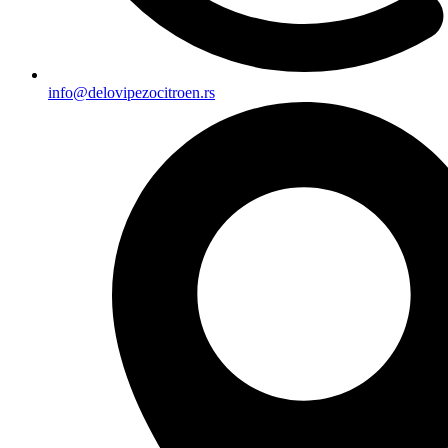
info@delovipezocitroen.rs