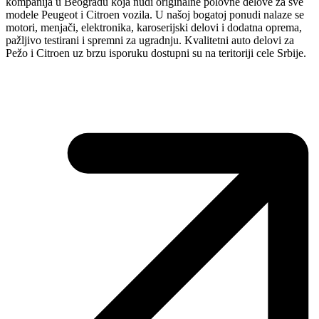
kompanija u Beogradu koja nudi originalne polovne delove za sve
modele Peugeot i Citroen vozila. U našoj bogatoj ponudi nalaze se
motori, menjači, elektronika, karoserijski delovi i dodatna oprema,
pažljivo testirani i spremni za ugradnju. Kvalitetni auto delovi za
Pežo i Citroen uz brzu isporuku dostupni su na teritoriji cele Srbije.