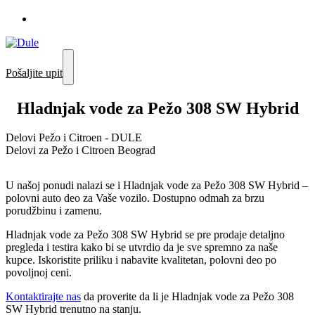
Pošaljite upit
Hladnjak vode za Pežo 308 SW Hybrid
Delovi Pežo i Citroen - DULE
Delovi za Pežo i Citroen Beograd
U našoj ponudi nalazi se i Hladnjak vode za Pežo 308 SW Hybrid –
polovni auto deo za Vaše vozilo. Dostupno odmah za brzu
porudžbinu i zamenu.
Hladnjak vode za Pežo 308 SW Hybrid se pre prodaje detaljno
pregleda i testira kako bi se utvrdio da je sve spremno za naše
kupce. Iskoristite priliku i nabavite kvalitetan, polovni deo po
povoljnoj ceni.
Kontaktirajte nas
da proverite da li je Hladnjak vode za Pežo 308
SW Hybrid trenutno na stanju.