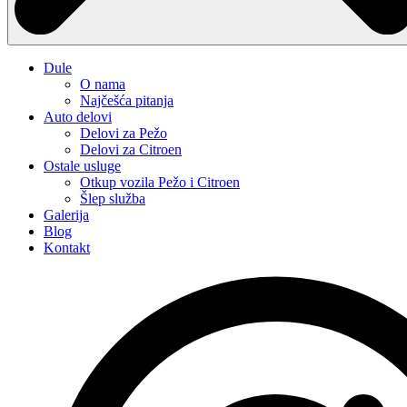
Dule
O nama
Najčešća pitanja
Auto delovi
Delovi za Pežo
Delovi za Citroen
Ostale usluge
Otkup vozila Pežo i Citroen
Šlep služba
Galerija
Blog
Kontakt