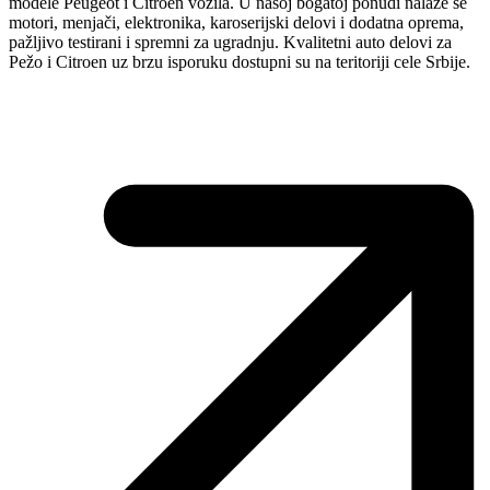
modele Peugeot i Citroen vozila. U našoj bogatoj ponudi nalaze se
motori, menjači, elektronika, karoserijski delovi i dodatna oprema,
pažljivo testirani i spremni za ugradnju. Kvalitetni auto delovi za
Pežo i Citroen uz brzu isporuku dostupni su na teritoriji cele Srbije.