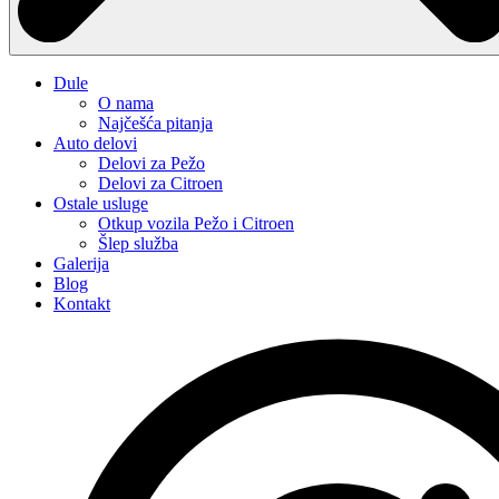
Dule
O nama
Najčešća pitanja
Auto delovi
Delovi za Pežo
Delovi za Citroen
Ostale usluge
Otkup vozila Pežo i Citroen
Šlep služba
Galerija
Blog
Kontakt