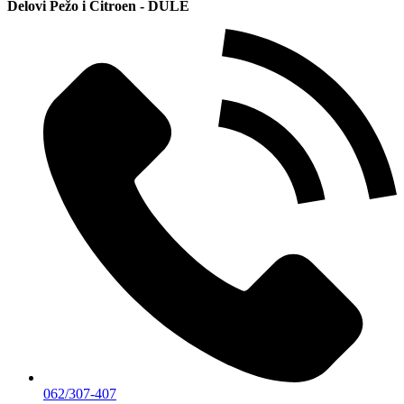
Delovi Pežo i Citroen - DULE
062/307-407