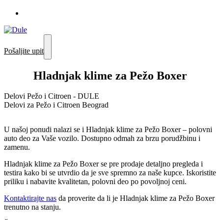
Pošaljite upit
Hladnjak klime za Pežo Boxer
Delovi Pežo i Citroen - DULE
Delovi za Pežo i Citroen Beograd
U našoj ponudi nalazi se i Hladnjak klime za Pežo Boxer – polovni
auto deo za Vaše vozilo. Dostupno odmah za brzu porudžbinu i
zamenu.
Hladnjak klime za Pežo Boxer se pre prodaje detaljno pregleda i
testira kako bi se utvrdio da je sve spremno za naše kupce. Iskoristite
priliku i nabavite kvalitetan, polovni deo po povoljnoj ceni.
Kontaktirajte nas
da proverite da li je Hladnjak klime za Pežo Boxer
trenutno na stanju.