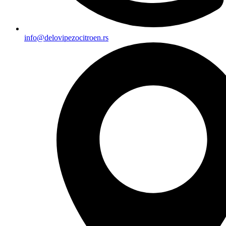
info@delovipezocitroen.rs