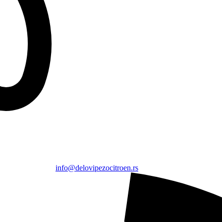
info@delovipezocitroen.rs