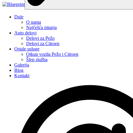
Dule
O nama
Najčešća pitanja
Auto delovi
Delovi za Pežo
Delovi za Citroen
Ostale usluge
Otkup vozila Pežo i Citroen
Šlep služba
Galerija
Blog
Kontakt