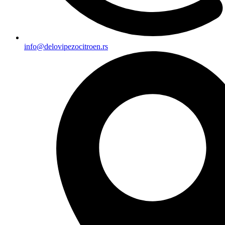
info@delovipezocitroen.rs