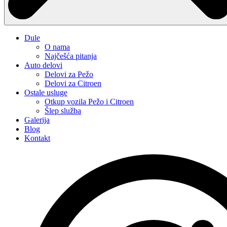
Dule
O nama
Najčešća pitanja
Auto delovi
Delovi za Pežo
Delovi za Citroen
Ostale usluge
Otkup vozila Pežo i Citroen
Šlep služba
Galerija
Blog
Kontakt