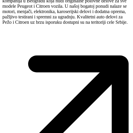
kompanija u Beogradu koja nudi originalne polovne delove za sve
modele Peugeot i Citroen vozila. U našoj bogatoj ponudi nalaze se
motori, menjači, elektronika, karoserijski delovi i dodatna oprema,
pažljivo testirani i spremni za ugradnju. Kvalitetni auto delovi za
Pežo i Citroen uz brzu isporuku dostupni su na teritoriji cele Srbije.