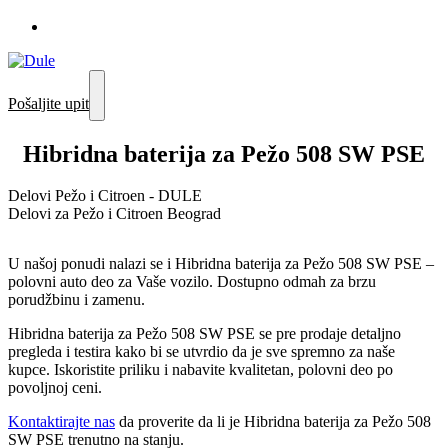
Pošaljite upit
Hibridna baterija za Pežo 508 SW PSE
Delovi Pežo i Citroen - DULE
Delovi za Pežo i Citroen Beograd
U našoj ponudi nalazi se i Hibridna baterija za Pežo 508 SW PSE –
polovni auto deo za Vaše vozilo. Dostupno odmah za brzu
porudžbinu i zamenu.
Hibridna baterija za Pežo 508 SW PSE se pre prodaje detaljno
pregleda i testira kako bi se utvrdio da je sve spremno za naše
kupce. Iskoristite priliku i nabavite kvalitetan, polovni deo po
povoljnoj ceni.
Kontaktirajte nas
da proverite da li je Hibridna baterija za Pežo 508
SW PSE trenutno na stanju.