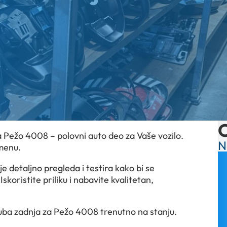
a Pežo 4008 – polovni auto deo za Vaše vozilo.
N
menu.
 detaljno pregleda i testira kako bi se
koristite priliku i nabavite kvalitetan,
auba zadnja za Pežo 4008 trenutno na stanju.