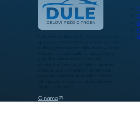
O
G
N
K
Polovni auto delovi Pežo i Citroen - DULE je
B
specijalizovana kompanija u Beogradu koja
nudi originalne polovne delove za sve modele
Peugeot i Citroen vozila. U našoj bogatoj
ponudi nalaze se motori, menjači,
elektronika, karoserijski delovi i dodatna
oprema, pažljivo testirani i spremni za
ugradnju. Kvalitetni auto delovi za Pežo i
Citroen uz brzu isporuku dostupni su na
teritoriji cele Srbije.
O nama