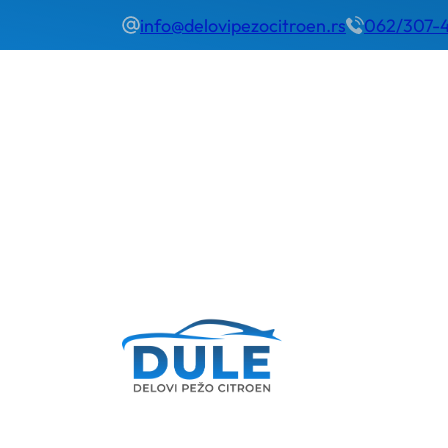
info@delovipezocitroen.rs
062/307-