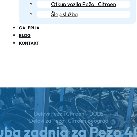
Otkup vozila Pežo i Citroen
Šlep služba
GALERIJA
BLOG
KONTAKT
Delovi Pežo i Citroen - DULE
Delovi za Pežo i Citroen Beograd
ba zadnja za Pežo 