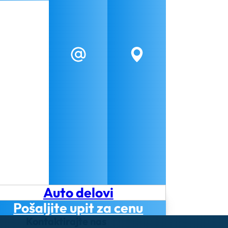
Auto delovi
Pošaljite upit za cenu
Kontaktirajte nas