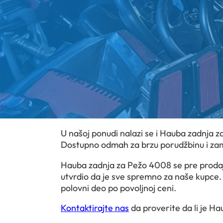
U našoj ponudi nalazi se i Hauba zadnja z
Dostupno odmah za brzu porudžbinu i za
Hauba zadnja za Pežo 4008 se pre prodaje
utvrdio da je sve spremno za naše kupce. Is
polovni deo po povoljnoj ceni.
Kontaktirajte nas
da proverite da li je H