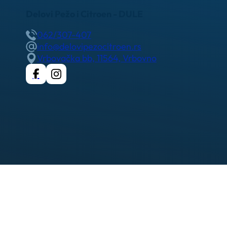
Delovi Pežo i Citroen - DULE
062/307-407
info@delovipezocitroen.rs
Vrbovačka bb, 11564, Vrbovno