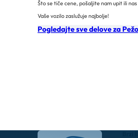
Što se tiče cene, pošaljite nam upit ili nas
Vaše vozilo zaslužuje najbolje!
Pogledajte sve delove za Pež
Brzi l