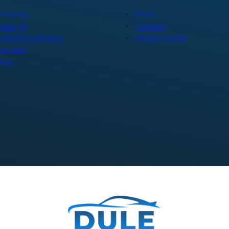
 nama
Pežo
alerija
Citroen
ajčešća pitanja
Modeli vozila
ontakt
log