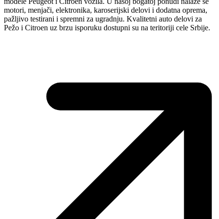
modele Peugeot i Citroen vozila. U našoj bogatoj ponudi nalaze se
motori, menjači, elektronika, karoserijski delovi i dodatna oprema,
pažljivo testirani i spremni za ugradnju. Kvalitetni auto delovi za
Pežo i Citroen uz brzu isporuku dostupni su na teritoriji cele Srbije.