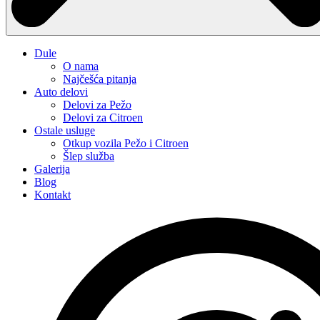
Dule
O nama
Najčešća pitanja
Auto delovi
Delovi za Pežo
Delovi za Citroen
Ostale usluge
Otkup vozila Pežo i Citroen
Šlep služba
Galerija
Blog
Kontakt