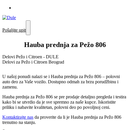
Pošaljite upit
Hauba prednja za Pežo 806
Delovi Pežo i Citroen - DULE
Delovi za Pežo i Citroen Beograd
U našoj ponudi nalazi se i Hauba prednja za Pežo 806 – polovni
auto deo za Vaše vozilo. Dostupno odmah za brzu porudžbinu i
zamenu.
Hauba prednja za Pežo 806 se pre prodaje detaljno pregleda i testira
kako bi se utvrdio da je sve spremno za naše kupce. Iskoristite
priliku i nabavite kvalitetan, polovni deo po povoljnoj ceni.
Kontaktirajte nas
da proverite da li je Hauba prednja za Pežo 806
trenutno na stanju.