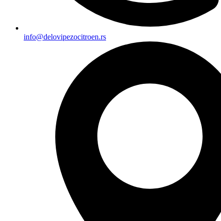
info@delovipezocitroen.rs