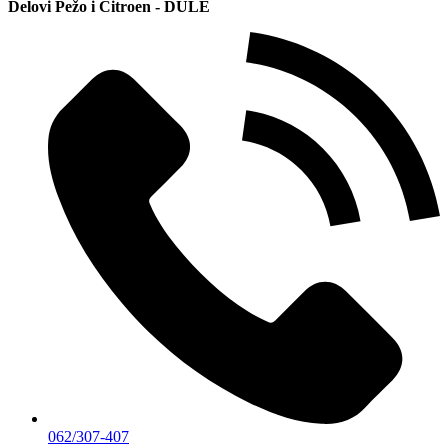
Delovi Pežo i Citroen - DULE
062/307-407