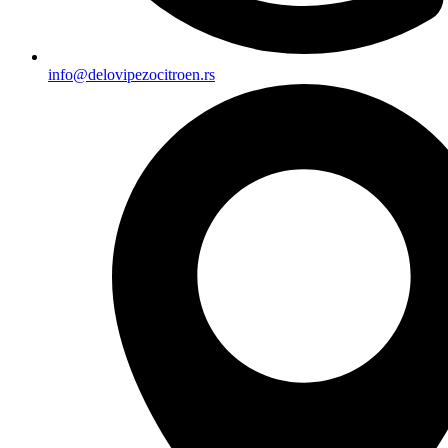
info@delovipezocitroen.rs