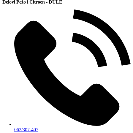
Delovi Pežo i Citroen - DULE
062/307-407