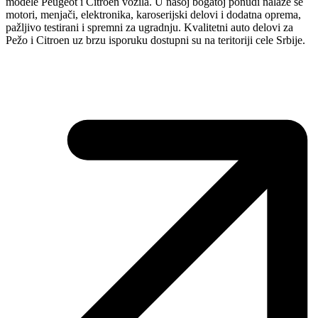
modele Peugeot i Citroen vozila. U našoj bogatoj ponudi nalaze se
motori, menjači, elektronika, karoserijski delovi i dodatna oprema,
pažljivo testirani i spremni za ugradnju. Kvalitetni auto delovi za
Pežo i Citroen uz brzu isporuku dostupni su na teritoriji cele Srbije.