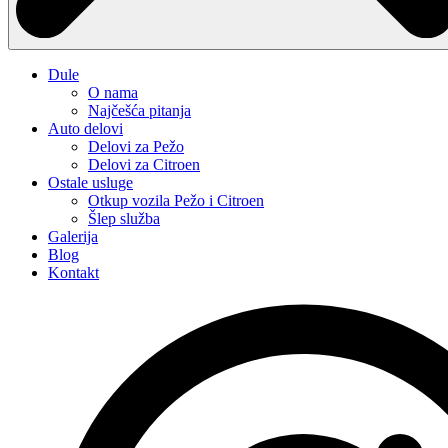
Dule
O nama
Najčešća pitanja
Auto delovi
Delovi za Pežo
Delovi za Citroen
Ostale usluge
Otkup vozila Pežo i Citroen
Šlep služba
Galerija
Blog
Kontakt