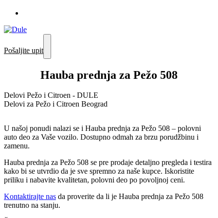
Pošaljite upit
Hauba prednja za Pežo 508
Delovi Pežo i Citroen - DULE
Delovi za Pežo i Citroen Beograd
U našoj ponudi nalazi se i Hauba prednja za Pežo 508 – polovni
auto deo za Vaše vozilo. Dostupno odmah za brzu porudžbinu i
zamenu.
Hauba prednja za Pežo 508 se pre prodaje detaljno pregleda i testira
kako bi se utvrdio da je sve spremno za naše kupce. Iskoristite
priliku i nabavite kvalitetan, polovni deo po povoljnoj ceni.
Kontaktirajte nas
da proverite da li je Hauba prednja za Pežo 508
trenutno na stanju.