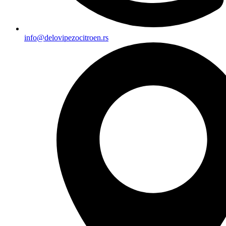
info@delovipezocitroen.rs