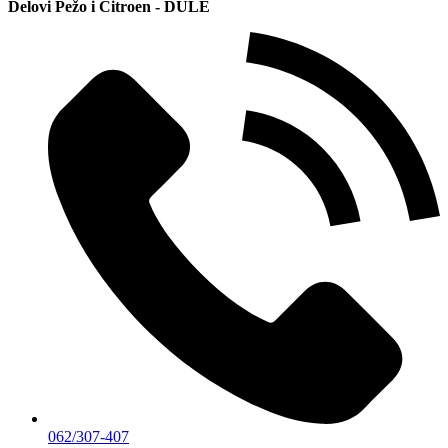
Delovi Pežo i Citroen - DULE
062/307-407