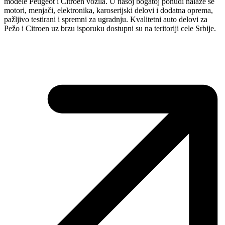
modele Peugeot i Citroen vozila. U našoj bogatoj ponudi nalaze se
motori, menjači, elektronika, karoserijski delovi i dodatna oprema,
pažljivo testirani i spremni za ugradnju. Kvalitetni auto delovi za
Pežo i Citroen uz brzu isporuku dostupni su na teritoriji cele Srbije.