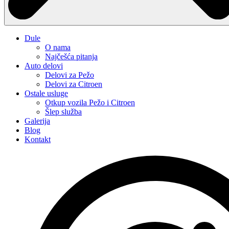
Dule
O nama
Najčešća pitanja
Auto delovi
Delovi za Pežo
Delovi za Citroen
Ostale usluge
Otkup vozila Pežo i Citroen
Šlep služba
Galerija
Blog
Kontakt