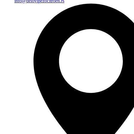
info@delovipezocitroen.rs