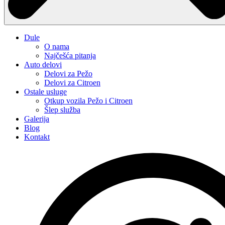
Dule
O nama
Najčešća pitanja
Auto delovi
Delovi za Pežo
Delovi za Citroen
Ostale usluge
Otkup vozila Pežo i Citroen
Šlep služba
Galerija
Blog
Kontakt