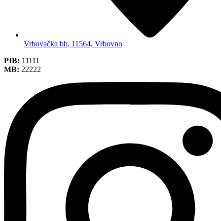
Vrbovačka bb, 11564, Vrbovno
PIB:
11111
MB:
22222