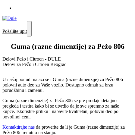
Pošaljite upit
Guma (razne dimenzije) za Pežo 806
Delovi Pežo i Citroen - DULE
Delovi za Pežo i Citroen Beograd
U našoj ponudi nalazi se i Guma (razne dimenzije) za Pežo 806 –
polovni auto deo za Vaše vozilo. Dostupno odmah za brzu
porudžbinu i zamenu.
Guma (razne dimenzije) za Pežo 806 se pre prodaje detaljno
pregleda i testira kako bi se utvrdio da je sve spremno za naše
kupce. Iskoristite priliku i nabavite kvalitetan, polovni deo po
povoljnoj ceni.
Kontaktirajte nas
da proverite da li je Guma (razne dimenzije) za
Pežo 806 trenutno na stanju.