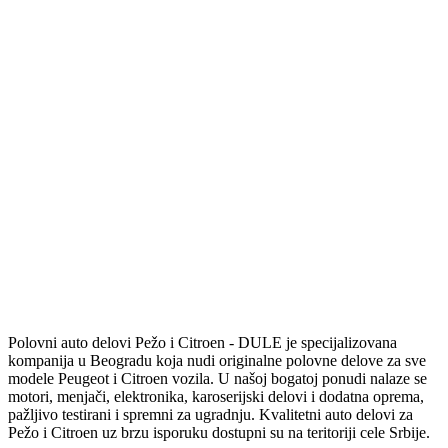
Polovni auto delovi Pežo i Citroen - DULE je specijalizovana
kompanija u Beogradu koja nudi originalne polovne delove za sve
modele Peugeot i Citroen vozila. U našoj bogatoj ponudi nalaze se
motori, menjači, elektronika, karoserijski delovi i dodatna oprema,
pažljivo testirani i spremni za ugradnju. Kvalitetni auto delovi za
Pežo i Citroen uz brzu isporuku dostupni su na teritoriji cele Srbije.