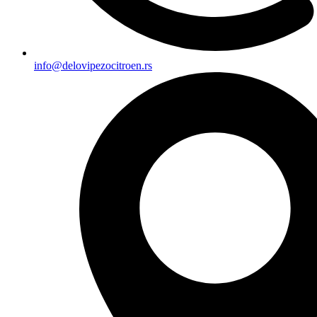
info@delovipezocitroen.rs