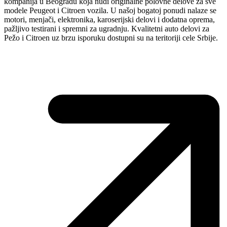
kompanija u Beogradu koja nudi originalne polovne delove za sve
modele Peugeot i Citroen vozila. U našoj bogatoj ponudi nalaze se
motori, menjači, elektronika, karoserijski delovi i dodatna oprema,
pažljivo testirani i spremni za ugradnju. Kvalitetni auto delovi za
Pežo i Citroen uz brzu isporuku dostupni su na teritoriji cele Srbije.