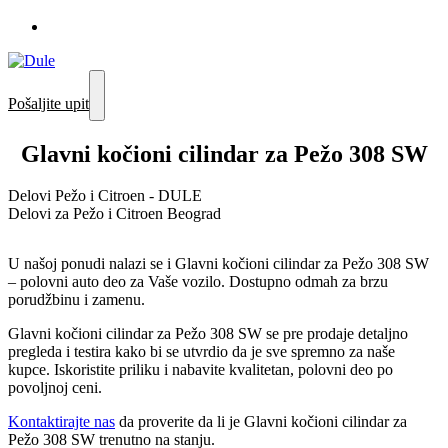
Pošaljite upit
Glavni kočioni cilindar za Pežo 308 SW
Delovi Pežo i Citroen - DULE
Delovi za Pežo i Citroen Beograd
U našoj ponudi nalazi se i Glavni kočioni cilindar za Pežo 308 SW
– polovni auto deo za Vaše vozilo. Dostupno odmah za brzu
porudžbinu i zamenu.
Glavni kočioni cilindar za Pežo 308 SW se pre prodaje detaljno
pregleda i testira kako bi se utvrdio da je sve spremno za naše
kupce. Iskoristite priliku i nabavite kvalitetan, polovni deo po
povoljnoj ceni.
Kontaktirajte nas
da proverite da li je Glavni kočioni cilindar za
Pežo 308 SW trenutno na stanju.