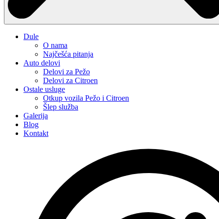
Dule
O nama
Najčešća pitanja
Auto delovi
Delovi za Pežo
Delovi za Citroen
Ostale usluge
Otkup vozila Pežo i Citroen
Šlep služba
Galerija
Blog
Kontakt