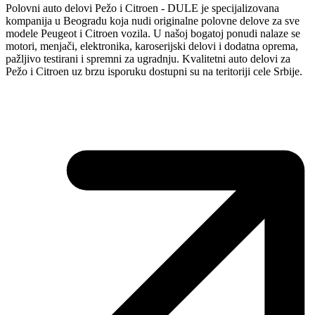
Polovni auto delovi Pežo i Citroen - DULE je specijalizovana
kompanija u Beogradu koja nudi originalne polovne delove za sve
modele Peugeot i Citroen vozila. U našoj bogatoj ponudi nalaze se
motori, menjači, elektronika, karoserijski delovi i dodatna oprema,
pažljivo testirani i spremni za ugradnju. Kvalitetni auto delovi za
Pežo i Citroen uz brzu isporuku dostupni su na teritoriji cele Srbije.