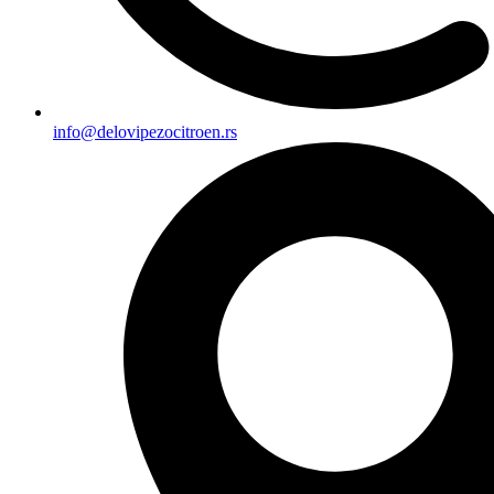
info@delovipezocitroen.rs