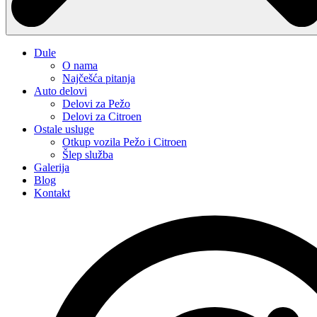
Dule
O nama
Najčešća pitanja
Auto delovi
Delovi za Pežo
Delovi za Citroen
Ostale usluge
Otkup vozila Pežo i Citroen
Šlep služba
Galerija
Blog
Kontakt