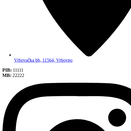
Vrbovačka bb, 11564, Vrbovno
PIB:
11111
MB:
22222