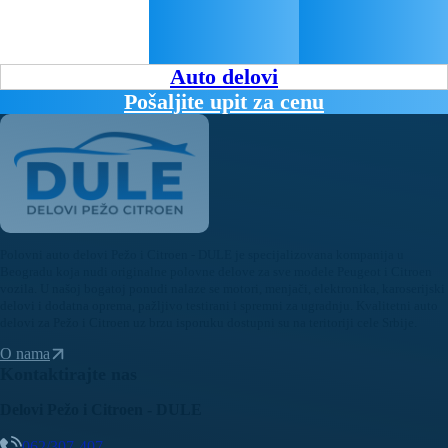
Auto delovi
Pošaljite upit za cenu
Polovni auto delovi Pežo i Citroen - DULE je specijalizovana kompanija u
Beogradu koja nudi originalne polovne delove za sve modele Peugeot i Citroen
vozila. U našoj bogatoj ponudi nalaze se motori, menjači, elektronika, karoserijski
delovi i dodatna oprema, pažljivo testirani i spremni za ugradnju. Kvalitetni auto
delovi za Pežo i Citroen uz brzu isporuku dostupni su na teritoriji cele Srbije.
O nama
Kontaktirajte nas
Delovi Pežo i Citroen - DULE
062/307-407