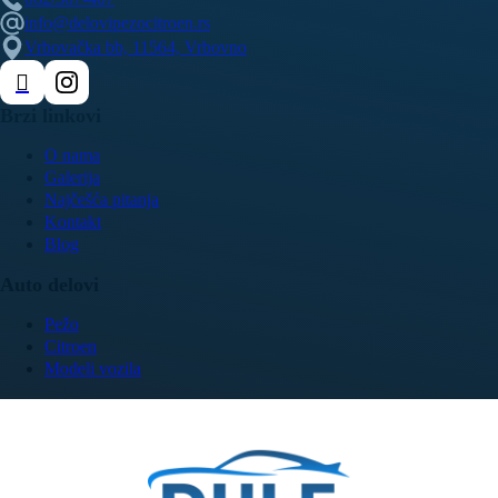
info@delovipezocitroen.rs
Vrbovačka bb, 11564, Vrbovno
Brzi linkovi
O nama
Galerija
Najčešća pitanja
Kontakt
Blog
Auto delovi
Pežo
Citroen
Modeli vozila