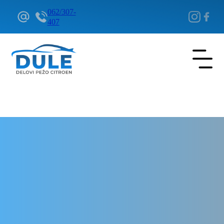
062/307-
407
Delovi Pežo i Citroen - DULE
Delovi za Pežo i Citroen Beograd
Glavni kočioni cilindar za
Citroen C3