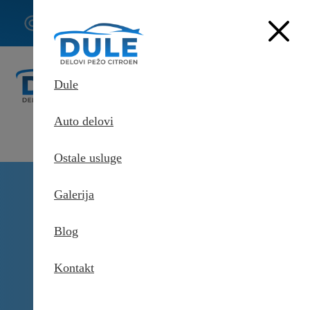
062/307-
407
Dule
Auto delovi
Ostale usluge
Delovi Pežo i Citroen - DULE
Galerija
Delovi za Pežo i Citroen Beograd
Glavčina točka zadnja za
Citroen DS9
Blog
Kontakt