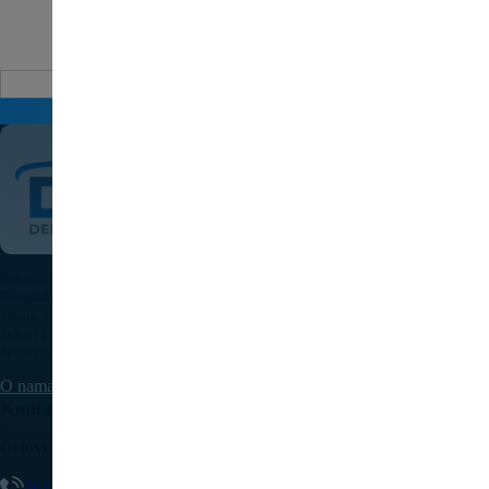
Auto delovi
Pošaljite upit za cenu
Polovni auto delovi Pežo i Citroen - DULE je specijalizovana kompanija u
Beogradu koja nudi originalne polovne delove za sve modele Peugeot i Citroen
vozila. U našoj bogatoj ponudi nalaze se motori, menjači, elektronika, karoserijski
delovi i dodatna oprema, pažljivo testirani i spremni za ugradnju. Kvalitetni auto
delovi za Pežo i Citroen uz brzu isporuku dostupni su na teritoriji cele Srbije.
O nama
Kontaktirajte nas
Delovi Pežo i Citroen - DULE
062/307-407