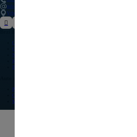
info@delovipezocitroen.rs
Vrbovačka bb, 11564, Vrbovno
Brzi linkovi
O nama
Galerija
Najčešća pitanja
Kontakt
Blog
Auto delovi
Pežo
Citroen
Modeli vozila