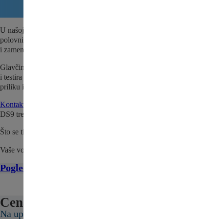
U našoj ponudi nalazi se i Glavčina točka zadnja za Citroen DS9 –
polovni auto deo za Vaše vozilo. Dostupno odmah za brzu porudžbinu
i zamenu.
Glavčina točka zadnja za Citroen DS9 se pre prodaje detaljno pregleda
i testira kako bi se utvrdio da je sve spremno za naše kupce. Iskoristite
priliku i nabavite kvalitetan, polovni deo po povoljnoj ceni.
Kontaktirajte nas
da proverite da li je Glavčina točka zadnja za Citroen
DS9 trenutno na stanju.
Što se tiče cene, pošaljite nam upit ili nas kontaktirajte.
Vaše vozilo zaslužuje najbolje!
Pogledajte sve delove za Citroen DS9 ovde
Cena:
Na upit