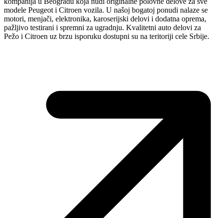
kompanija u Beogradu koja nudi originalne polovne delove za sve
modele Peugeot i Citroen vozila. U našoj bogatoj ponudi nalaze se
motori, menjači, elektronika, karoserijski delovi i dodatna oprema,
pažljivo testirani i spremni za ugradnju. Kvalitetni auto delovi za
Pežo i Citroen uz brzu isporuku dostupni su na teritoriji cele Srbije.