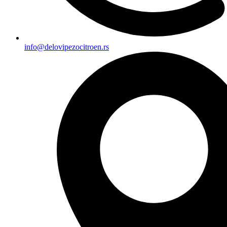
info@delovipezocitroen.rs