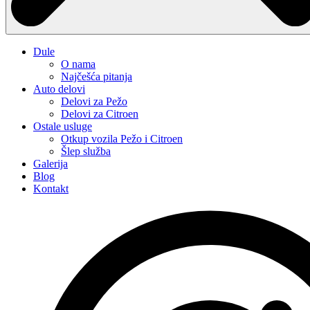
Dule
O nama
Najčešća pitanja
Auto delovi
Delovi za Pežo
Delovi za Citroen
Ostale usluge
Otkup vozila Pežo i Citroen
Šlep služba
Galerija
Blog
Kontakt