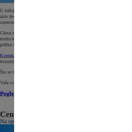
U našoj ponudi nalazi se i Glava motora za Citroen Xsara – polovni
auto deo za Vaše vozilo. Dostupno odmah za brzu porudžbinu i
zamenu.
Glava motora za Citroen Xsara se pre prodaje detaljno pregleda i
testira kako bi se utvrdio da je sve spremno za naše kupce. Iskoristite
priliku i nabavite kvalitetan, polovni deo po povoljnoj ceni.
Kontaktirajte nas
da proverite da li je Glava motora za Citroen Xsara
trenutno na stanju.
Što se tiče cene, pošaljite nam upit ili nas kontaktirajte.
Vaše vozilo zaslužuje najbolje!
Pogledajte sve delove za Citroen Xsara ovde
Cena:
Na upit