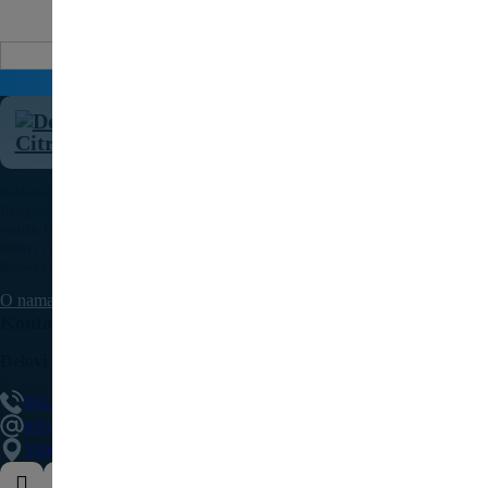
Auto delovi
Pošaljite upit za cenu
Polovni auto delovi Pežo i Citroen - DULE je specijalizovana kompanija u
Beogradu koja nudi originalne polovne delove za sve modele Peugeot i Citroen
vozila. U našoj bogatoj ponudi nalaze se motori, menjači, elektronika, karoserijski
delovi i dodatna oprema, pažljivo testirani i spremni za ugradnju. Kvalitetni auto
delovi za Pežo i Citroen uz brzu isporuku dostupni su na teritoriji cele Srbije.
O nama
Kontaktirajte nas
Delovi Pežo i Citroen - DULE
062/307-407
info@delovipezocitroen.rs
Vrbovačka bb, 11564, Vrbovno