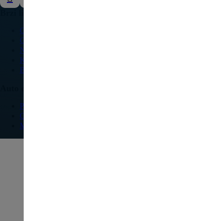
Brzi linkovi
O nama
Galerija
Najčešća pitanja
Kontakt
Blog
Auto delovi
Pežo
Citroen
Modeli vozila
© 2025 Dule. Sva prava su zadržana.
Web design by 09.rs