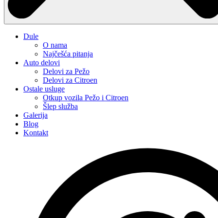
Dule
O nama
Najčešća pitanja
Auto delovi
Delovi za Pežo
Delovi za Citroen
Ostale usluge
Otkup vozila Pežo i Citroen
Šlep služba
Galerija
Blog
Kontakt