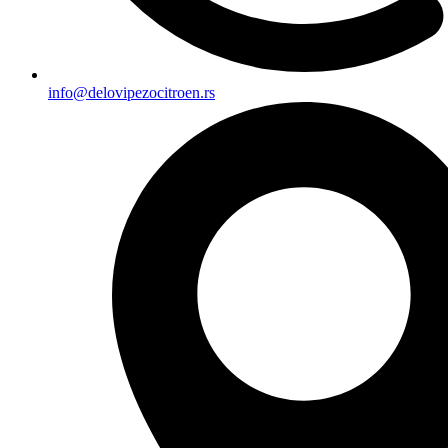
info@delovipezocitroen.rs