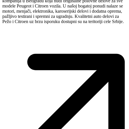
kompanija u Beogradu koja nudi originalne polovne delove za sve
modele Peugeot i Citroen vozila. U našoj bogatoj ponudi nalaze se
motori, menjači, elektronika, karoserijski delovi i dodatna oprema,
pažljivo testirani i spremni za ugradnju. Kvalitetni auto delovi za
Pežo i Citroen uz brzu isporuku dostupni su na teritoriji cele Srbije.