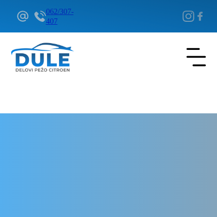
062/307-
407
Delovi Pežo i Citroen - DULE
Delovi za Pežo i Citroen Beograd
Glava motora za Citroen C-
Elysée