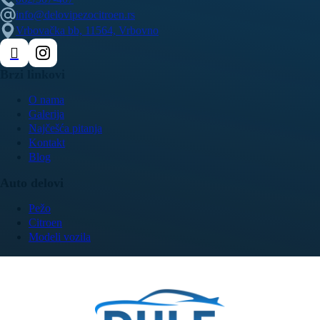
info@delovipezocitroen.rs
Vrbovačka bb, 11564, Vrbovno
Brzi linkovi
O nama
Galerija
Najčešća pitanja
Kontakt
Blog
Auto delovi
Pežo
Citroen
Modeli vozila