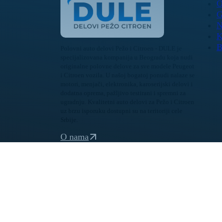
O
G
N
K
B
Polovni auto delovi Pežo i Citroen - DULE je
specijalizovana kompanija u Beogradu koja nudi
originalne polovne delove za sve modele Peugeot
i Citroen vozila. U našoj bogatoj ponudi nalaze se
motori, menjači, elektronika, karoserijski delovi i
dodatna oprema, pažljivo testirani i spremni za
ugradnju. Kvalitetni auto delovi za Pežo i Citroen
uz brzu isporuku dostupni su na teritoriji cele
Srbije.
O nama