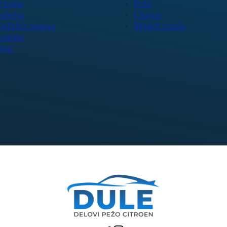
 nama
Pežo
alerija
Citroen
ajčešća pitanja
Modeli vozila
ontakt
log