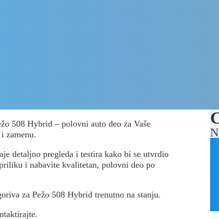
C
Pežo 508 Hybrid – polovni auto deo za Vaše
N
 i zamenu.
je detaljno pregleda i testira kako bi se utvrdio
priliku i nabavite kvalitetan, polovni deo po
 goriva za Pežo 508 Hybrid trenutno na stanju.
ntaktirajte.