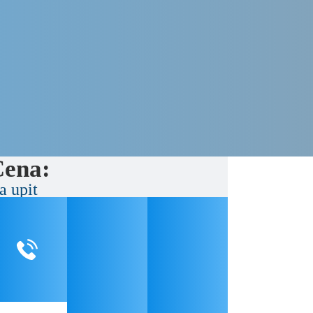
ena:
a upit