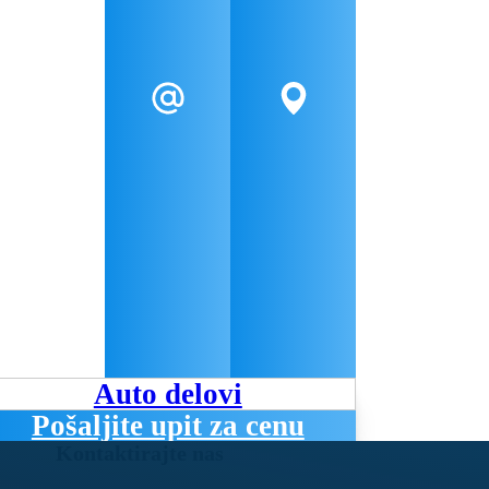
Auto delovi
Pošaljite upit za cenu
Kontaktirajte nas