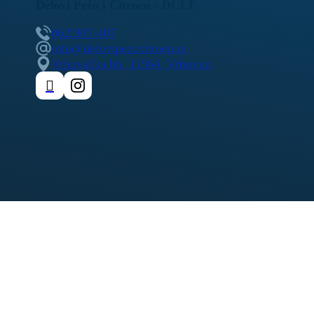
Delovi Pežo i Citroen - DULE
062/307-407
info@delovipezocitroen.rs
Vrbovačka bb, 11564, Vrbovno