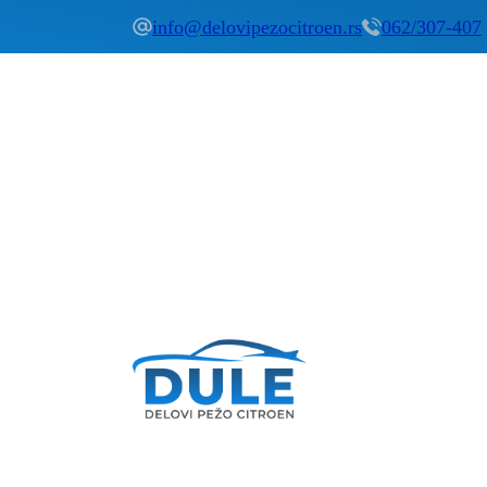
info@delovipezocitroen.rs
062/307-407