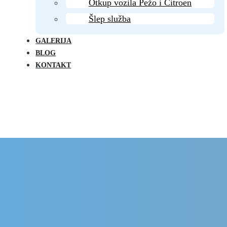
Otkup vozila Pežo i Citroen
Šlep služba
GALERIJA
BLOG
KONTAKT
Delovi Pežo i Citroen - DULE
Delovi za Pežo i Citroen Beograd
r goriva za Pežo 508 