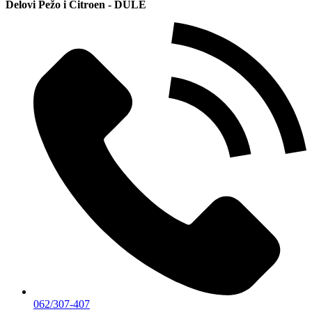
Delovi Pežo i Citroen - DULE
062/307-407