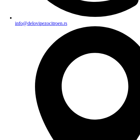
info@delovipezocitroen.rs