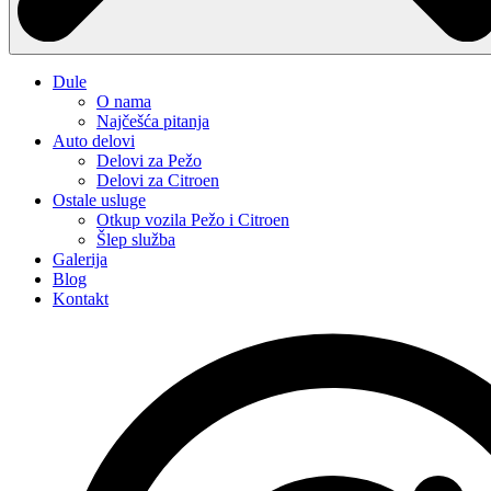
Dule
O nama
Najčešća pitanja
Auto delovi
Delovi za Pežo
Delovi za Citroen
Ostale usluge
Otkup vozila Pežo i Citroen
Šlep služba
Galerija
Blog
Kontakt