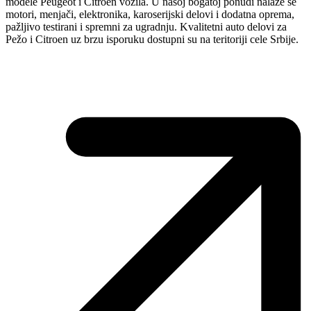
modele Peugeot i Citroen vozila. U našoj bogatoj ponudi nalaze se
motori, menjači, elektronika, karoserijski delovi i dodatna oprema,
pažljivo testirani i spremni za ugradnju. Kvalitetni auto delovi za
Pežo i Citroen uz brzu isporuku dostupni su na teritoriji cele Srbije.