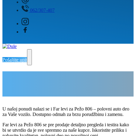
062/307-407
Pošaljite upit
Far levi za Pežo 806
Delovi Pežo i Citroen - DULE
Delovi za Pežo i Citroen Beograd
U našoj ponudi nalazi se i Far levi za Pežo 806 – polovni auto deo
za Vaše vozilo. Dostupno odmah za brzu porudžbinu i zamenu.
Far levi za Pežo 806 se pre prodaje detaljno pregleda i testira kako
bi se utvrdio da je sve spremno za naše kupce. Iskoristite priliku i
nabavite kvalitetan, polovni deo po povoljnoj ceni.