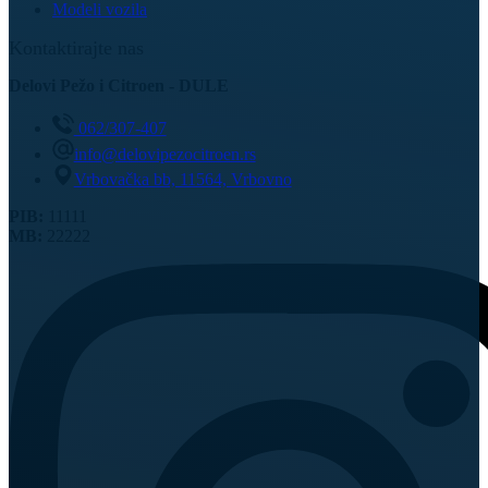
Modeli vozila
Kontaktirajte nas
Delovi Pežo i Citroen - DULE
062/307-407
info@delovipezocitroen.rs
Vrbovačka bb, 11564, Vrbovno
PIB:
11111
MB:
22222