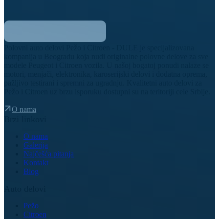
Polovni auto delovi Pežo i Citroen - DULE je specijalizovana
kompanija u Beogradu koja nudi originalne polovne delove za sve
modele Peugeot i Citroen vozila. U našoj bogatoj ponudi nalaze se
motori, menjači, elektronika, karoserijski delovi i dodatna oprema,
pažljivo testirani i spremni za ugradnju. Kvalitetni auto delovi za
Pežo i Citroen uz brzu isporuku dostupni su na teritoriji cele Srbije.
O nama
Brzi linkovi
O nama
Galerija
Najčešća pitanja
Kontakt
Blog
Auto delovi
Pežo
Citroen