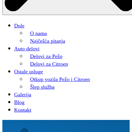
Dule
O nama
Najčešća pitanja
Auto delovi
Delovi za Pežo
Delovi za Citroen
Ostale usluge
Otkup vozila Pežo i Citroen
Šlep služba
Galerija
Blog
Kontakt