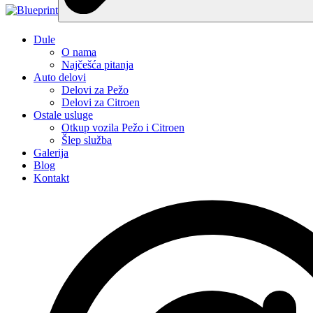
Dule
O nama
Najčešća pitanja
Auto delovi
Delovi za Pežo
Delovi za Citroen
Ostale usluge
Otkup vozila Pežo i Citroen
Šlep služba
Galerija
Blog
Kontakt