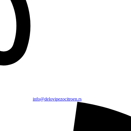
info@delovipezocitroen.rs