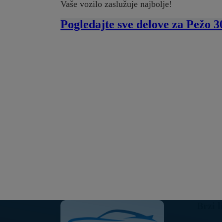
Vaše vozilo zaslužuje najbolje!
Pogledajte sve delove za Pežo 3
Brzi l