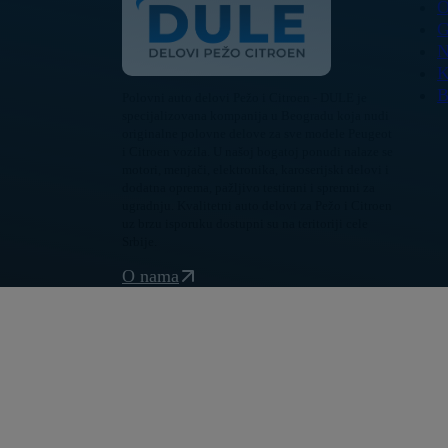
O
G
N
K
B
Polovni auto delovi Pežo i Citroen - DULE je
specijalizovana kompanija u Beogradu koja nudi
originalne polovne delove za sve modele Peugeot
i Citroen vozila. U našoj bogatoj ponudi nalaze se
motori, menjači, elektronika, karoserijski delovi i
dodatna oprema, pažljivo testirani i spremni za
ugradnju. Kvalitetni auto delovi za Pežo i Citroen
uz brzu isporuku dostupni su na teritoriji cele
Srbije.
O nama