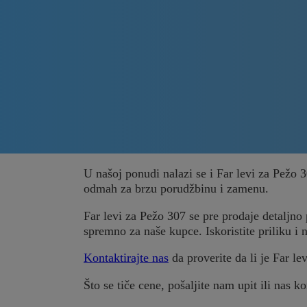
U našoj ponudi nalazi se i Far levi za Pežo 
odmah za brzu porudžbinu i zamenu.
Far levi za Pežo 307 se pre prodaje detaljno p
spremno za naše kupce. Iskoristite priliku i 
Kontaktirajte nas
da proverite da li je Far le
Što se tiče cene, pošaljite nam upit ili nas ko