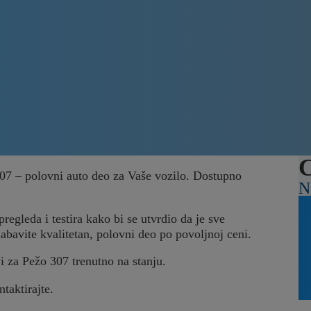
C
307 – polovni auto deo za Vaše vozilo. Dostupno
N
regleda i testira kako bi se utvrdio da je sve
nabavite kvalitetan, polovni deo po povoljnoj ceni.
vi za Pežo 307 trenutno na stanju.
ntaktirajte.