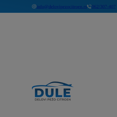
info@delovipezocitroen.rs
062/307-407