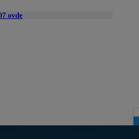
07 ovde
inkovi
Auto delovi