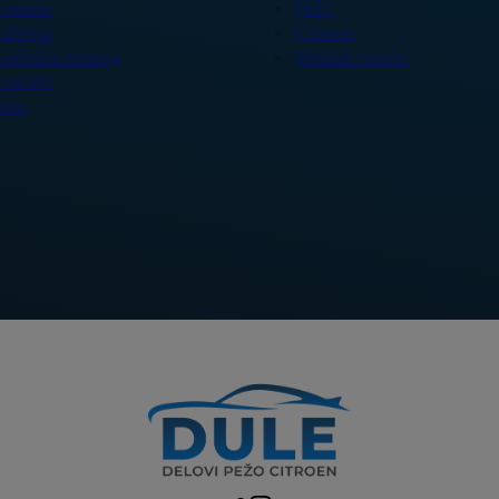
 nama
Pežo
alerija
Citroen
ajčešća pitanja
Modeli vozila
ontakt
log