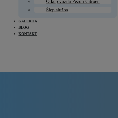
Otkup vozila Pežo i Citroen
Šlep služba
GALERIJA
BLOG
KONTAKT
Delovi Pežo i Citroen - DULE
Delovi za Pežo i Citroen Beograd
Far levi za Pežo 307