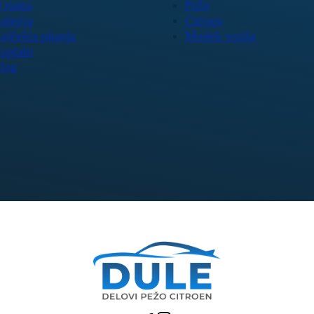
 nama
Pežo
alerija
Citroen
ajčešća pitanja
Modeli vozila
ontakt
log