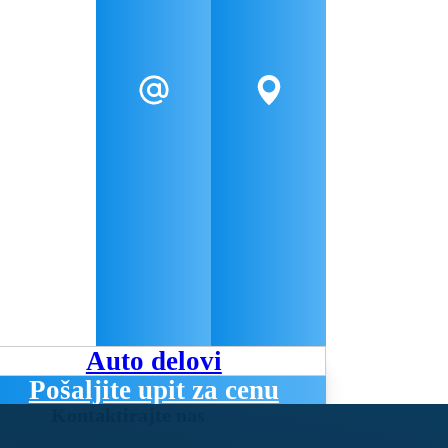
Auto delovi
Pošaljite upit za cenu
Kontaktirajte nas