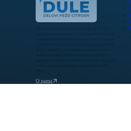
O
G
N
K
B
Polovni auto delovi Pežo i Citroen - DULE je
specijalizovana kompanija u Beogradu koja nudi
originalne polovne delove za sve modele Peugeot
i Citroen vozila. U našoj bogatoj ponudi nalaze se
motori, menjači, elektronika, karoserijski delovi i
dodatna oprema, pažljivo testirani i spremni za
ugradnju. Kvalitetni auto delovi za Pežo i Citroen
uz brzu isporuku dostupni su na teritoriji cele
Srbije.
O nama