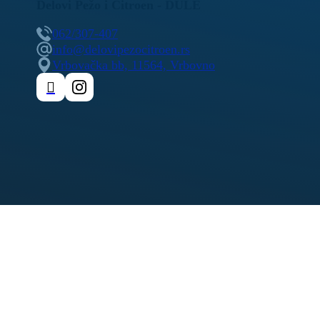
Delovi Pežo i Citroen - DULE
062/307-407
info@delovipezocitroen.rs
Vrbovačka bb, 11564, Vrbovno