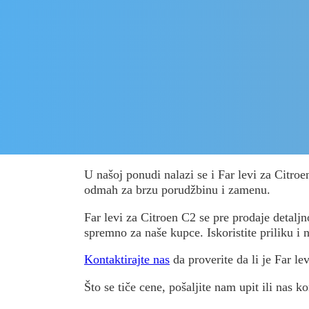
U našoj ponudi nalazi se i Far levi za Citro
odmah za brzu porudžbinu i zamenu.
Far levi za Citroen C2 se pre prodaje detaljno
spremno za naše kupce. Iskoristite priliku i 
Kontaktirajte nas
da proverite da li je Far le
Što se tiče cene, pošaljite nam upit ili nas ko