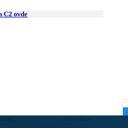
en C2 ovde
inkovi
Auto delovi