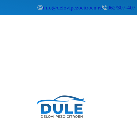
info@delovipezocitroen.rs
062/307-407