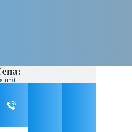
ena:
a upit