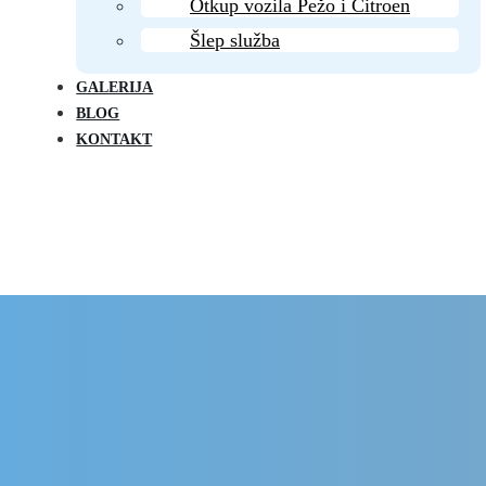
Otkup vozila Pežo i Citroen
Šlep služba
GALERIJA
BLOG
KONTAKT
Delovi Pežo i Citroen - DULE
Delovi za Pežo i Citroen Beograd
Far levi za Citroen C