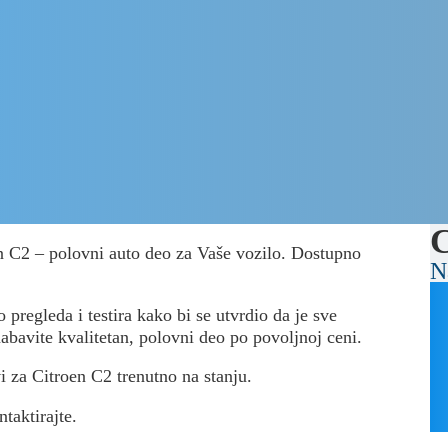
C
en C2 – polovni auto deo za Vaše vozilo. Dostupno
N
 pregleda i testira kako bi se utvrdio da je sve
nabavite kvalitetan, polovni deo po povoljnoj ceni.
vi za Citroen C2 trenutno na stanju.
ntaktirajte.