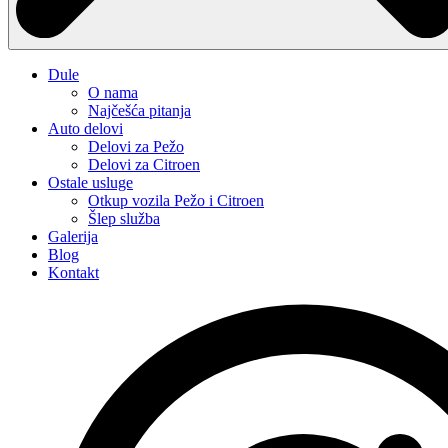
Dule
O nama
Najčešća pitanja
Auto delovi
Delovi za Pežo
Delovi za Citroen
Ostale usluge
Otkup vozila Pežo i Citroen
Šlep služba
Galerija
Blog
Kontakt