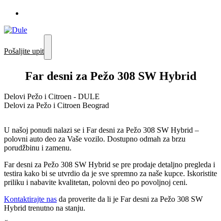
Pošaljite upit
Far desni za Pežo 308 SW Hybrid
Delovi Pežo i Citroen - DULE
Delovi za Pežo i Citroen Beograd
U našoj ponudi nalazi se i Far desni za Pežo 308 SW Hybrid –
polovni auto deo za Vaše vozilo. Dostupno odmah za brzu
porudžbinu i zamenu.
Far desni za Pežo 308 SW Hybrid se pre prodaje detaljno pregleda i
testira kako bi se utvrdio da je sve spremno za naše kupce. Iskoristite
priliku i nabavite kvalitetan, polovni deo po povoljnoj ceni.
Kontaktirajte nas
da proverite da li je Far desni za Pežo 308 SW
Hybrid trenutno na stanju.