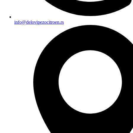
info@delovipezocitroen.rs