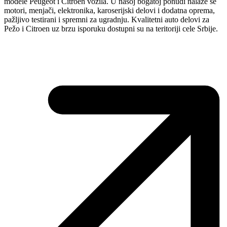
modele Peugeot i Citroen vozila. U našoj bogatoj ponudi nalaze se
motori, menjači, elektronika, karoserijski delovi i dodatna oprema,
pažljivo testirani i spremni za ugradnju. Kvalitetni auto delovi za
Pežo i Citroen uz brzu isporuku dostupni su na teritoriji cele Srbije.