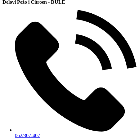
Delovi Pežo i Citroen - DULE
062/307-407