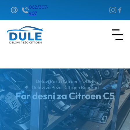
062/307-
407
Delovi Pežo i Citroen - DULE
Delovi za Pežo i Citroen Beograd
Far desni za Citroen C5