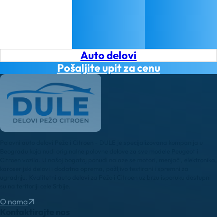
Auto delovi
Pošaljite upit za cenu
Polovni auto delovi Pežo i Citroen - DULE je specijalizovana kompanija u
Beogradu koja nudi originalne polovne delove za sve modele Peugeot i
Citroen vozila. U našoj bogatoj ponudi nalaze se motori, menjači, elektronika,
karoserijski delovi i dodatna oprema, pažljivo testirani i spremni za
ugradnju. Kvalitetni auto delovi za Pežo i Citroen uz brzu isporuku dostupni
su na teritoriji cele Srbije.
O nama
Kontaktirajte nas