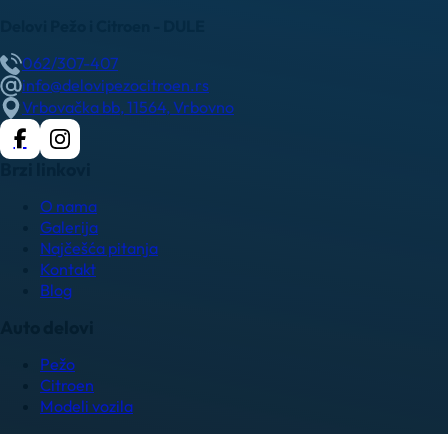
Delovi Pežo i Citroen - DULE
062/307-407
info@delovipezocitroen.rs
Vrbovačka bb, 11564, Vrbovno
Brzi linkovi
O nama
Galerija
Najčešća pitanja
Kontakt
Blog
Auto delovi
Pežo
Citroen
Modeli vozila