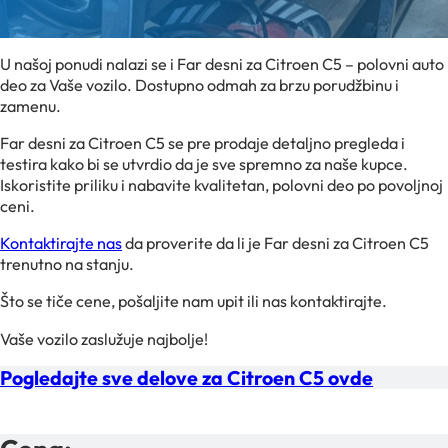
U našoj ponudi nalazi se i Far desni za Citroen C5 – polovni auto
deo za Vaše vozilo. Dostupno odmah za brzu porudžbinu i
zamenu.
Far desni za Citroen C5 se pre prodaje detaljno pregleda i
testira kako bi se utvrdio da je sve spremno za naše kupce.
Iskoristite priliku i nabavite kvalitetan, polovni deo po povoljnoj
ceni.
Kontaktirajte nas
da proverite da li je Far desni za Citroen C5
trenutno na stanju.
Što se tiče cene, pošaljite nam upit ili nas kontaktirajte.
Vaše vozilo zaslužuje najbolje!
Pogledajte sve delove za Citroen C5 ovde