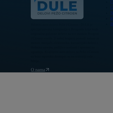
O
G
N
K
B
Polovni auto delovi Pežo i Citroen - DULE je
specijalizovana kompanija u Beogradu koja nudi
originalne polovne delove za sve modele Peugeot
i Citroen vozila. U našoj bogatoj ponudi nalaze se
motori, menjači, elektronika, karoserijski delovi i
dodatna oprema, pažljivo testirani i spremni za
ugradnju. Kvalitetni auto delovi za Pežo i Citroen
uz brzu isporuku dostupni su na teritoriji cele
Srbije.
O nama