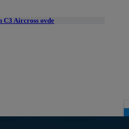
n C3 Aircross ovde
inkovi
Auto delovi