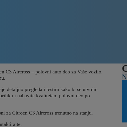
C
oen C3 Aircross – polovni auto deo za Vaše vozilo.
N
nu.
je detaljno pregleda i testira kako bi se utvrdio
priliku i nabavite kvalitetan, polovni deo po
sni za Citroen C3 Aircross trenutno na stanju.
ntaktirajte.