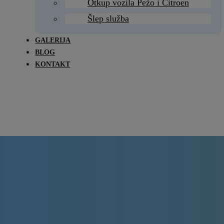
Otkup vozila Pežo i Citroen
Šlep služba
GALERIJA
BLOG
KONTAKT
Delovi Pežo i Citroen - DULE
Delovi za Pežo i Citroen Beograd
esni za Citroen C3 Ai