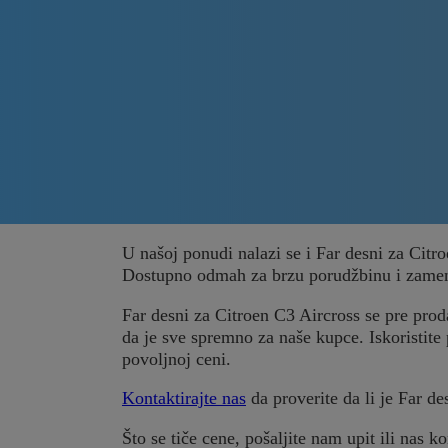
U našoj ponudi nalazi se i Far desni za Citr
Dostupno odmah za brzu porudžbinu i zame
Far desni za Citroen C3 Aircross se pre proda
da je sve spremno za naše kupce. Iskoristite 
povoljnoj ceni.
Kontaktirajte nas
da proverite da li je Far de
Što se tiče cene, pošaljite nam upit ili nas ko