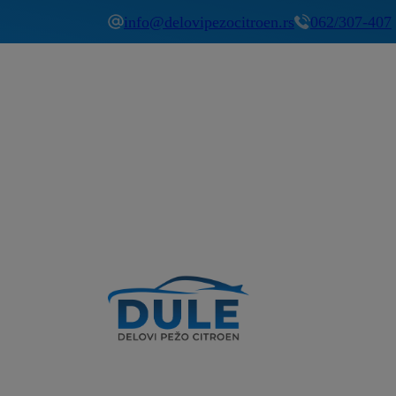
info@delovipezocitroen.rs
062/307-407