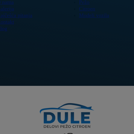
 nama
Pežo
alerija
Citroen
ajčešća pitanja
Modeli vozila
ontakt
log