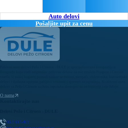
Auto delovi
Pošaljite upit za cenu
Polovni auto delovi Pežo i Citroen - DULE je specijalizovana kompanija u
Beogradu koja nudi originalne polovne delove za sve modele Peugeot i Citroen
vozila. U našoj bogatoj ponudi nalaze se motori, menjači, elektronika, karoserijski
delovi i dodatna oprema, pažljivo testirani i spremni za ugradnju. Kvalitetni auto
delovi za Pežo i Citroen uz brzu isporuku dostupni su na teritoriji cele Srbije.
O nama
Kontaktirajte nas
Delovi Pežo i Citroen - DULE
062/307-407