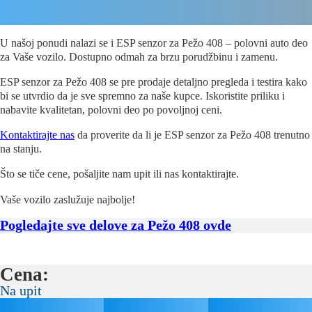
U našoj ponudi nalazi se i ESP senzor za Pežo 408 – polovni auto deo
za Vaše vozilo. Dostupno odmah za brzu porudžbinu i zamenu.
ESP senzor za Pežo 408 se pre prodaje detaljno pregleda i testira kako
bi se utvrdio da je sve spremno za naše kupce. Iskoristite priliku i
nabavite kvalitetan, polovni deo po povoljnoj ceni.
Kontaktirajte nas
da proverite da li je ESP senzor za Pežo 408 trenutno
na stanju.
Što se tiče cene, pošaljite nam upit ili nas kontaktirajte.
Vaše vozilo zaslužuje najbolje!
Pogledajte sve delove za Pežo 408 ovde
Cena:
Na upit