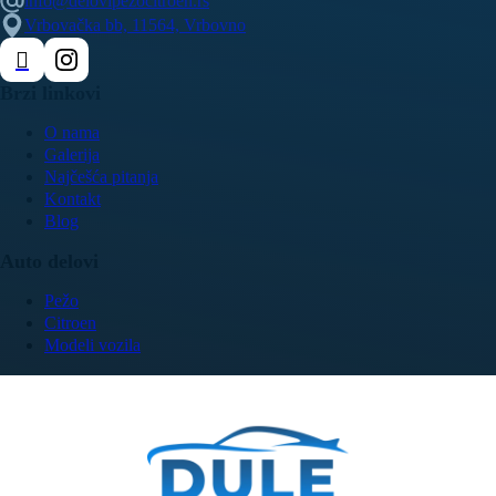
info@delovipezocitroen.rs
Vrbovačka bb, 11564, Vrbovno
Brzi linkovi
O nama
Galerija
Najčešća pitanja
Kontakt
Blog
Auto delovi
Pežo
Citroen
Modeli vozila