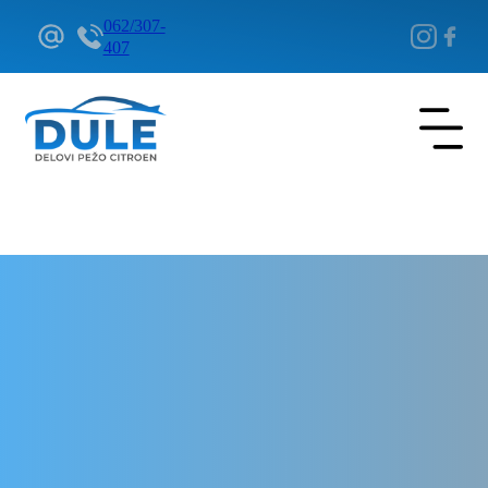
062/307-
407
Delovi Pežo i Citroen - DULE
Delovi za Pežo i Citroen Beograd
ESP senzor za Pežo 408