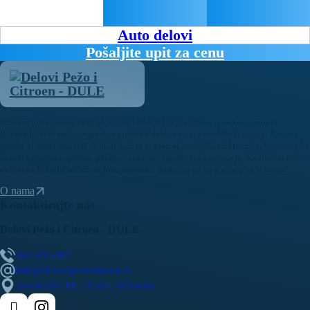
Auto delovi
Pošaljite upit za cenu
Polovni auto delovi Pežo i Citroen - DULE je specijalizovana kompanija u
Beogradu koja nudi originalne polovne delove za sve modele Peugeot i Citroen
vozila. U našoj bogatoj ponudi nalaze se motori, menjači, elektronika, karoserijski
delovi i dodatna oprema, pažljivo testirani i spremni za ugradnju. Kvalitetni auto
delovi za Pežo i Citroen uz brzu isporuku dostupni su na teritoriji cele Srbije.
O nama
Kontaktirajte nas
Delovi Pežo i Citroen - DULE
062/307-407
info@delovipezocitroen.rs
Vrbovačka bb, 11564, Vrbovno