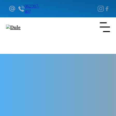
062/307-
407
Delovi Pežo i Citroen - DULE
Delovi za Pežo i Citroen Beograd
Elektro instalacija deo za Pežo
Rifter