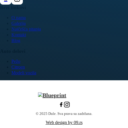
Brzi linkovi
O nama
Galerija
Najčešća pitanja
Kontakt
Blog
Auto delovi
Pežo
Citroen
Modeli vozila
© 2025 Dule. Sva prava su zadržana.
Web design by 09.rs