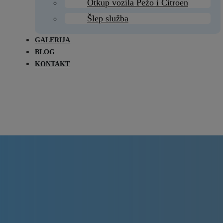
Otkup vozila Pežo i Citroen
Šlep služba
GALERIJA
BLOG
KONTAKT
Delovi Pežo i Citroen - DULE
Delovi za Pežo i Citroen Beograd
o instalacija deo za P