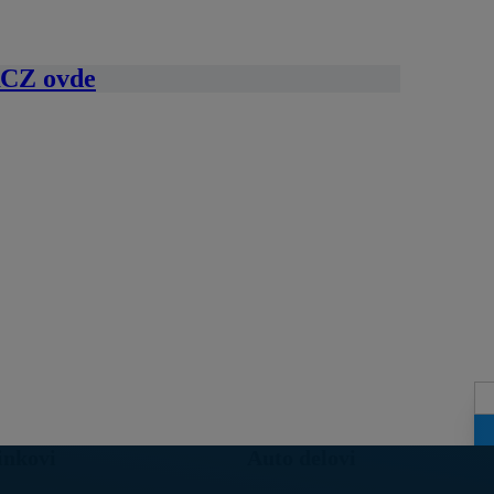
 RCZ ovde
inkovi
Auto delovi