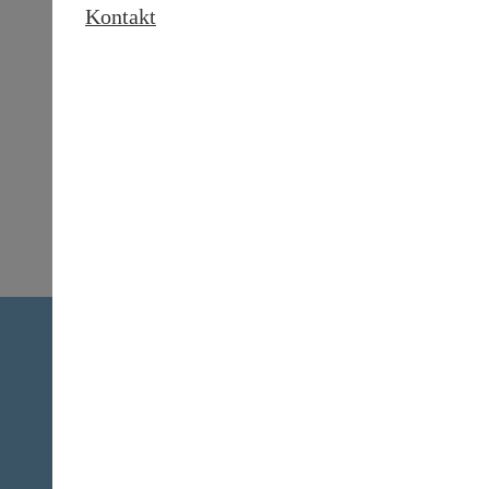
Kontakt
ežo RCZ