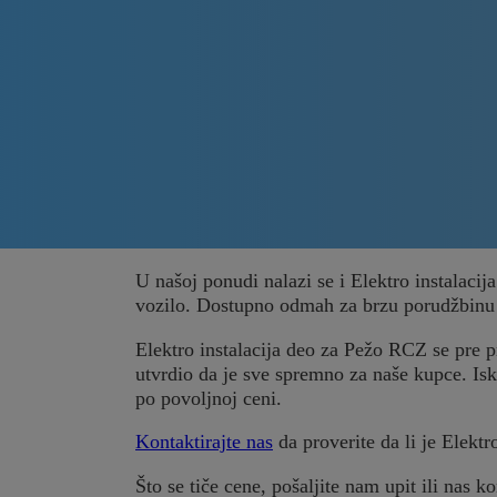
U našoj ponudi nalazi se i Elektro instalaci
vozilo. Dostupno odmah za brzu porudžbinu
Elektro instalacija deo za Pežo RCZ se pre pr
utvrdio da je sve spremno za naše kupce. Isko
po povoljnoj ceni.
Kontaktirajte nas
da proverite da li je Elektr
Što se tiče cene, pošaljite nam upit ili nas ko