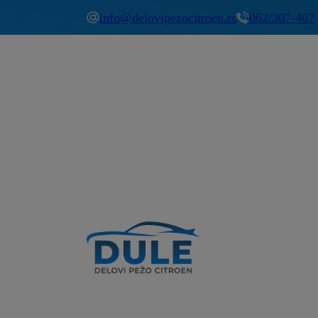
info@delovipezocitroen.rs
062/307-407