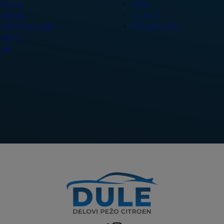
 nama
Pežo
alerija
Citroen
ajčešća pitanja
Modeli vozila
ontakt
log