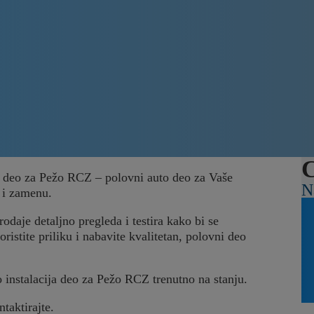
C
ja deo za Pežo RCZ – polovni auto deo za Vaše
N
 i zamenu.
odaje detaljno pregleda i testira kako bi se
ristite priliku i nabavite kvalitetan, polovni deo
o instalacija deo za Pežo RCZ trenutno na stanju.
ntaktirajte.