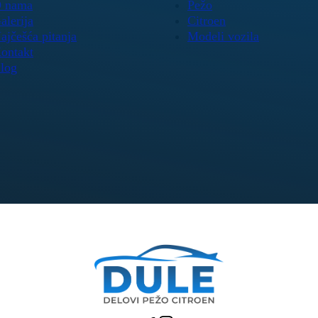
 nama
Pežo
alerija
Citroen
ajčešća pitanja
Modeli vozila
ontakt
log