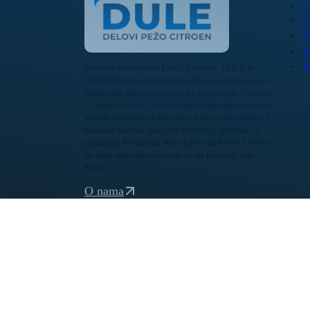
O
G
N
K
B
Polovni auto delovi Pežo i Citroen - DULE je
specijalizovana kompanija u Beogradu koja nudi
originalne polovne delove za sve modele Peugeot
i Citroen vozila. U našoj bogatoj ponudi nalaze se
motori, menjači, elektronika, karoserijski delovi i
dodatna oprema, pažljivo testirani i spremni za
ugradnju. Kvalitetni auto delovi za Pežo i Citroen
uz brzu isporuku dostupni su na teritoriji cele
Srbije.
O nama