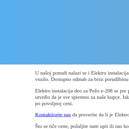
U našoj ponudi nalazi se i Elektro instalaci
vozilo. Dostupno odmah za brzu porudžbinu
Elektro instalacija deo za Pežo e-208 se pre p
utvrdio da je sve spremno za naše kupce. Isko
po povoljnoj ceni.
Kontaktirajte nas
da proverite da li je Elektr
Što se tiče cene, pošaljite nam upit ili nas ko