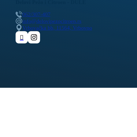
Delovi Pežo i Citroen - DULE
062/307-407
info@delovipezocitroen.rs
Vrbovačka bb, 11564, Vrbovno