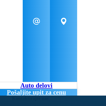
Auto delovi
Pošaljite upit za cenu
Kontaktirajte nas