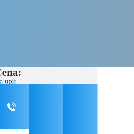
ena:
a upit