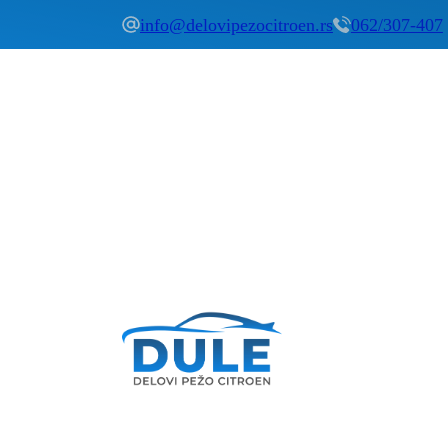
info@delovipezocitroen.rs
062/307-407