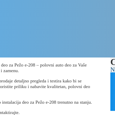
C
ja deo za Pežo e-208 – polovni auto deo za Vaše
N
 i zamenu.
rodaje detaljno pregleda i testira kako bi se
ristite priliku i nabavite kvalitetan, polovni deo
o instalacija deo za Pežo e-208 trenutno na stanju.
ntaktirajte.