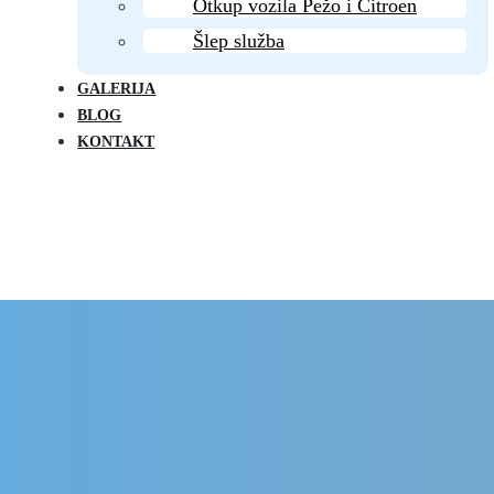
Otkup vozila Pežo i Citroen
Šlep služba
GALERIJA
BLOG
KONTAKT
Delovi Pežo i Citroen - DULE
Delovi za Pežo i Citroen Beograd
 instalacija deo za Pe