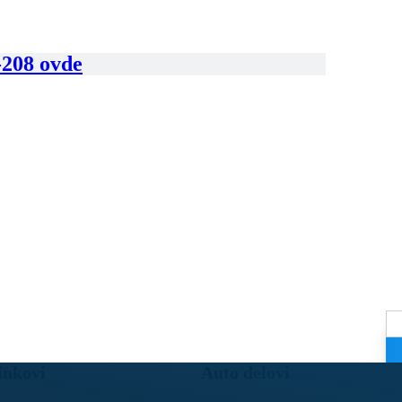
-208 ovde
inkovi
Auto delovi