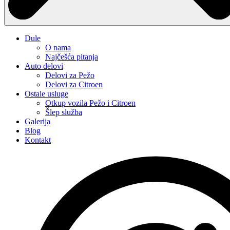
Dule
O nama
Najčešća pitanja
Auto delovi
Delovi za Pežo
Delovi za Citroen
Ostale usluge
Otkup vozila Pežo i Citroen
Šlep služba
Galerija
Blog
Kontakt