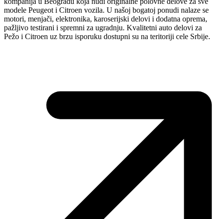
kompanija u Beogradu koja nudi originalne polovne delove za sve
modele Peugeot i Citroen vozila. U našoj bogatoj ponudi nalaze se
motori, menjači, elektronika, karoserijski delovi i dodatna oprema,
pažljivo testirani i spremni za ugradnju. Kvalitetni auto delovi za
Pežo i Citroen uz brzu isporuku dostupni su na teritoriji cele Srbije.