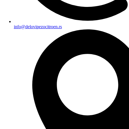
info@delovipezocitroen.rs