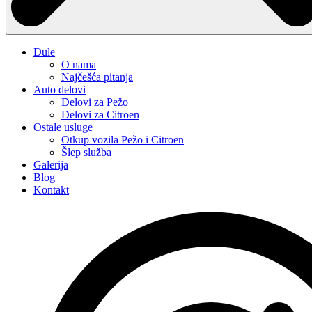
Dule
O nama
Najčešća pitanja
Auto delovi
Delovi za Pežo
Delovi za Citroen
Ostale usluge
Otkup vozila Pežo i Citroen
Šlep služba
Galerija
Blog
Kontakt