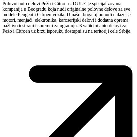
Polovni auto delovi Pežo i Citroen - DULE je specijalizovana
kompanija u Beogradu koja nudi originalne polovne delove za sve
modele Peugeot i Citroen vozila. U našoj bogatoj ponudi nalaze se
motori, menjači, elektronika, karoserijski delovi i dodatna oprema,
pažljivo testirani i spremni za ugradnju. Kvalitetni auto delovi za
Pežo i Citroen uz brzu isporuku dostupni su na teritoriji cele Srbije.