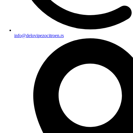
info@delovipezocitroen.rs