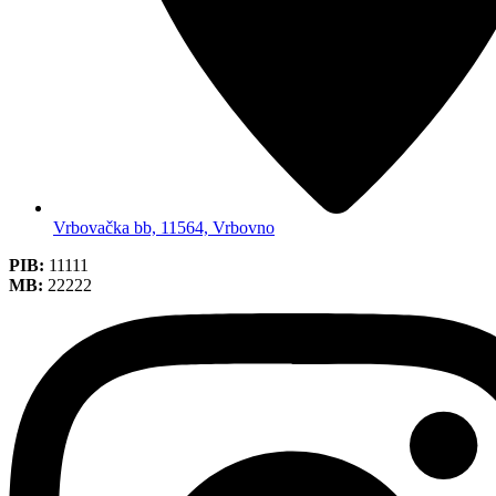
Vrbovačka bb, 11564, Vrbovno
PIB:
11111
MB:
22222