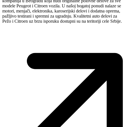
kompanija u Beogradu koja nudi originalne polovne delove za sve
modele Peugeot i Citroen vozila. U našoj bogatoj ponudi nalaze se
motori, menjači, elektronika, karoserijski delovi i dodatna oprema,
pažljivo testirani i spremni za ugradnju. Kvalitetni auto delovi za
Pežo i Citroen uz brzu isporuku dostupni su na teritoriji cele Srbije.