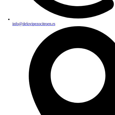
info@delovipezocitroen.rs