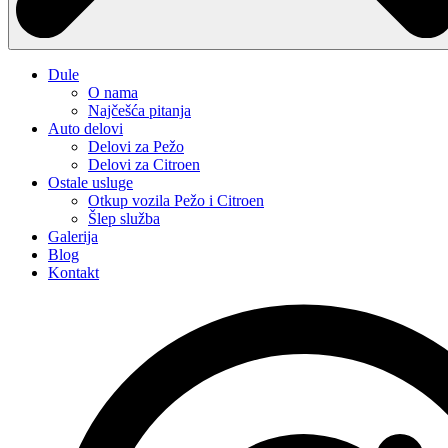
Dule
O nama
Najčešća pitanja
Auto delovi
Delovi za Pežo
Delovi za Citroen
Ostale usluge
Otkup vozila Pežo i Citroen
Šlep služba
Galerija
Blog
Kontakt