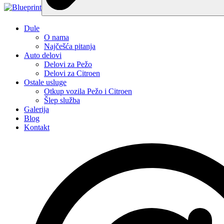
Dule
O nama
Najčešća pitanja
Auto delovi
Delovi za Pežo
Delovi za Citroen
Ostale usluge
Otkup vozila Pežo i Citroen
Šlep služba
Galerija
Blog
Kontakt