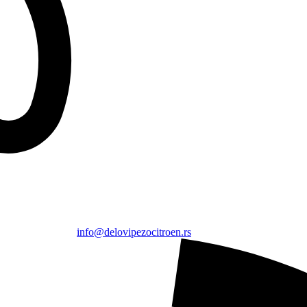
info@delovipezocitroen.rs