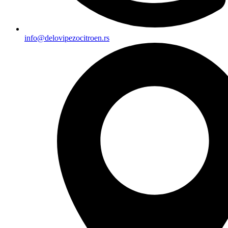
info@delovipezocitroen.rs