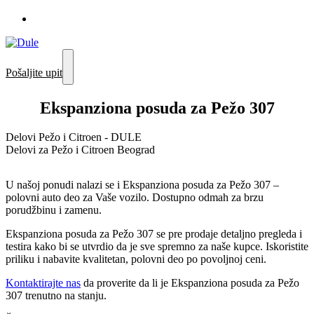
Pošaljite upit
Ekspanziona posuda za Pežo 307
Delovi Pežo i Citroen - DULE
Delovi za Pežo i Citroen Beograd
U našoj ponudi nalazi se i Ekspanziona posuda za Pežo 307 –
polovni auto deo za Vaše vozilo. Dostupno odmah za brzu
porudžbinu i zamenu.
Ekspanziona posuda za Pežo 307 se pre prodaje detaljno pregleda i
testira kako bi se utvrdio da je sve spremno za naše kupce. Iskoristite
priliku i nabavite kvalitetan, polovni deo po povoljnoj ceni.
Kontaktirajte nas
da proverite da li je Ekspanziona posuda za Pežo
307 trenutno na stanju.