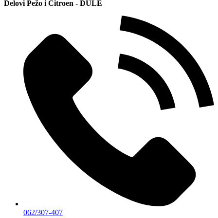
Delovi Pežo i Citroen - DULE
062/307-407