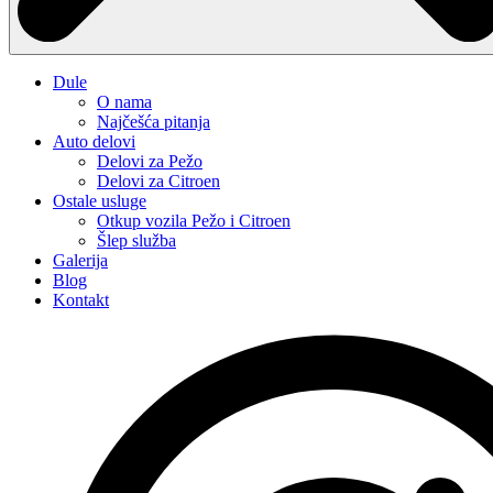
Dule
O nama
Najčešća pitanja
Auto delovi
Delovi za Pežo
Delovi za Citroen
Ostale usluge
Otkup vozila Pežo i Citroen
Šlep služba
Galerija
Blog
Kontakt