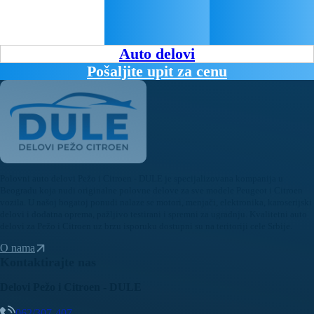
Auto delovi
Pošaljite upit za cenu
Polovni auto delovi Pežo i Citroen - DULE je specijalizovana kompanija u
Beogradu koja nudi originalne polovne delove za sve modele Peugeot i Citroen
vozila. U našoj bogatoj ponudi nalaze se motori, menjači, elektronika, karoserijski
delovi i dodatna oprema, pažljivo testirani i spremni za ugradnju. Kvalitetni auto
delovi za Pežo i Citroen uz brzu isporuku dostupni su na teritoriji cele Srbije.
O nama
Kontaktirajte nas
Delovi Pežo i Citroen - DULE
062/307-407