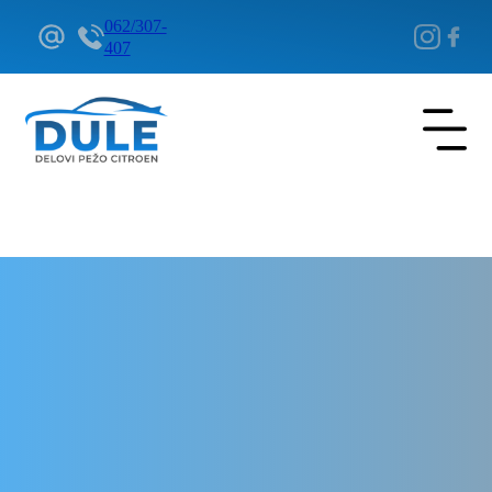
062/307-
407
Delovi Pežo i Citroen - DULE
Delovi za Pežo i Citroen Beograd
Ekspanziona posuda za Citroen
Synergie