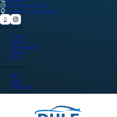
info@delovipezocitroen.rs
Vrbovačka bb, 11564, Vrbovno
Brzi linkovi
O nama
Galerija
Najčešća pitanja
Kontakt
Blog
Auto delovi
Pežo
Citroen
Modeli vozila