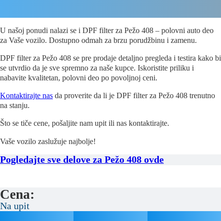
U našoj ponudi nalazi se i DPF filter za Pežo 408 – polovni auto deo
za Vaše vozilo. Dostupno odmah za brzu porudžbinu i zamenu.
DPF filter za Pežo 408 se pre prodaje detaljno pregleda i testira kako bi
se utvrdio da je sve spremno za naše kupce. Iskoristite priliku i
nabavite kvalitetan, polovni deo po povoljnoj ceni.
Kontaktirajte nas
da proverite da li je DPF filter za Pežo 408 trenutno
na stanju.
Što se tiče cene, pošaljite nam upit ili nas kontaktirajte.
Vaše vozilo zaslužuje najbolje!
Pogledajte sve delove za Pežo 408 ovde
Cena:
Na upit