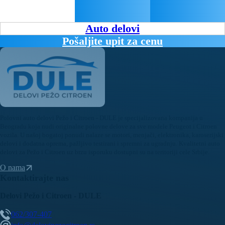
Auto delovi
Pošaljite upit za cenu
Polovni auto delovi Pežo i Citroen - DULE je specijalizovana kompanija u
Beogradu koja nudi originalne polovne delove za sve modele Peugeot i Citroen
vozila. U našoj bogatoj ponudi nalaze se motori, menjači, elektronika, karoserijski
delovi i dodatna oprema, pažljivo testirani i spremni za ugradnju. Kvalitetni auto
delovi za Pežo i Citroen uz brzu isporuku dostupni su na teritoriji cele Srbije.
O nama
Kontaktirajte nas
Delovi Pežo i Citroen - DULE
062/307-407