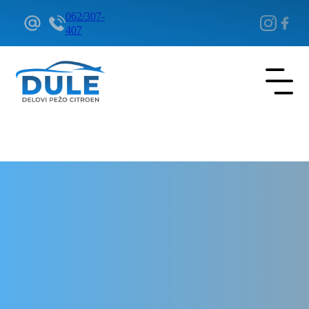
062/307-
407
Delovi Pežo i Citroen - DULE
Delovi za Pežo i Citroen Beograd
DPF filter za Pežo 408