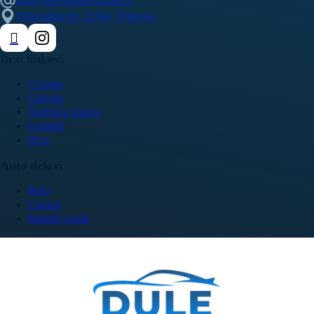
info@delovipezocitroen.rs
Vrbovačka bb, 11564, Vrbovno
Brzi linkovi
O nama
Galerija
Najčešća pitanja
Kontakt
Blog
Auto delovi
Pežo
Citroen
Modeli vozila