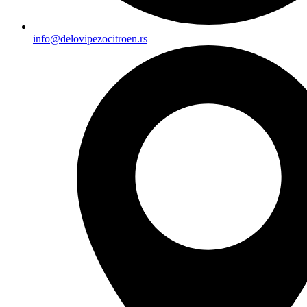
info@delovipezocitroen.rs