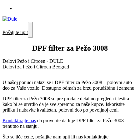
Pošaljite upit
DPF filter za Pežo 3008
Delovi Pežo i Citroen - DULE
Delovi za Pežo i Citroen Beograd
U našoj ponudi nalazi se i DPF filter za Pežo 3008 – polovni auto
deo za Vaše vozilo. Dostupno odmah za brzu porudžbinu i zamenu.
DPF filter za Pežo 3008 se pre prodaje detaljno pregleda i testira
kako bi se utvrdio da je sve spremno za naše kupce. Iskoristite
priliku i nabavite kvalitetan, polovni deo po povoljnoj ceni.
Kontaktirajte nas
da proverite da li je DPF filter za Pežo 3008
trenutno na stanju.
Što se tiče cene, pošaljite nam upit ili nas kontaktirajte.