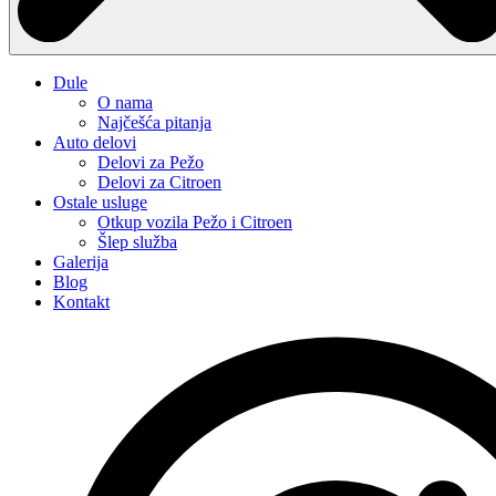
Dule
O nama
Najčešća pitanja
Auto delovi
Delovi za Pežo
Delovi za Citroen
Ostale usluge
Otkup vozila Pežo i Citroen
Šlep služba
Galerija
Blog
Kontakt