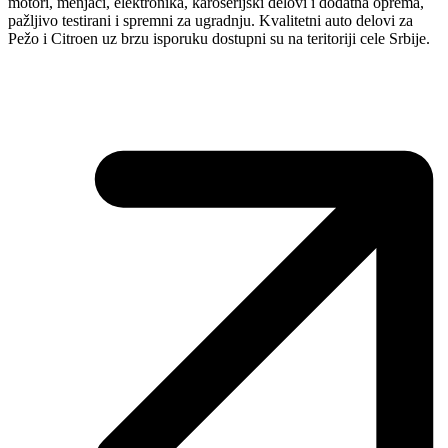
motori, menjači, elektronika, karoserijski delovi i dodatna oprema,
pažljivo testirani i spremni za ugradnju. Kvalitetni auto delovi za
Pežo i Citroen uz brzu isporuku dostupni su na teritoriji cele Srbije.