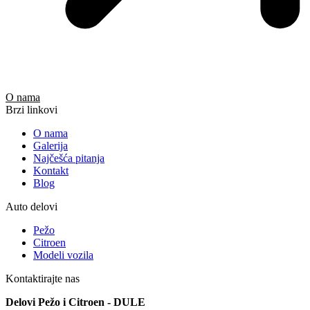
O nama
Brzi linkovi
O nama
Galerija
Najčešća pitanja
Kontakt
Blog
Auto delovi
Pežo
Citroen
Modeli vozila
Kontaktirajte nas
Delovi Pežo i Citroen - DULE