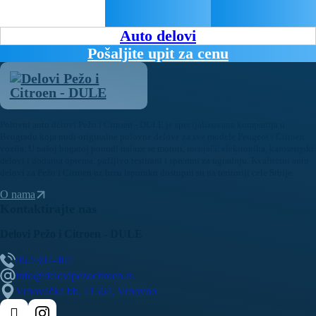
Auto delovi
Pošaljite upit za cenu
Polovni auto delovi Pežo i Citroen - DULE je specijalizovana kompanija u
Beogradu koja nudi originalne polovne delove za sve modele Peugeot i Citroen
vozila. U našoj bogatoj ponudi nalaze se motori, menjači, elektronika, karoserijski
delovi i dodatna oprema, pažljivo testirani i spremni za ugradnju. Kvalitetni auto
delovi za Pežo i Citroen uz brzu isporuku dostupni su na teritoriji cele Srbije.
O nama
Kontaktirajte nas
Delovi Pežo i Citroen - DULE
062/307-407
info@delovipezocitroen.rs
Vrbovačka bb, 11564, Vrbovno