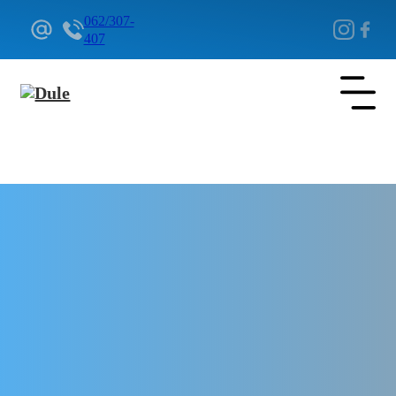
062/307-
407
Delovi Pežo i Citroen - DULE
Delovi za Pežo i Citroen Beograd
Dobos kocioni zadnji za Pežo
Expert