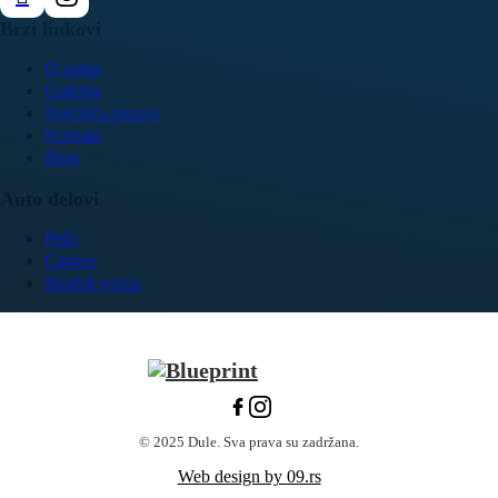
Brzi linkovi
O nama
Galerija
Najčešća pitanja
Kontakt
Blog
Auto delovi
Pežo
Citroen
Modeli vozila
© 2025 Dule. Sva prava su zadržana.
Web design by 09.rs