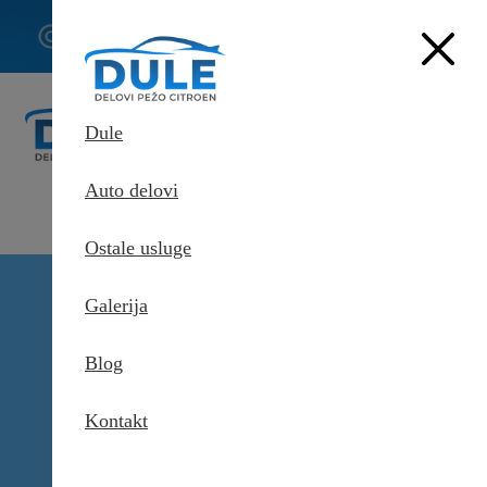
062/307-
407
Dule
Auto delovi
Ostale usluge
Delovi Pežo i Citroen - DULE
Galerija
Delovi za Pežo i Citroen Beograd
Dizna goriva za Pežo 407
Coupe
Blog
Kontakt