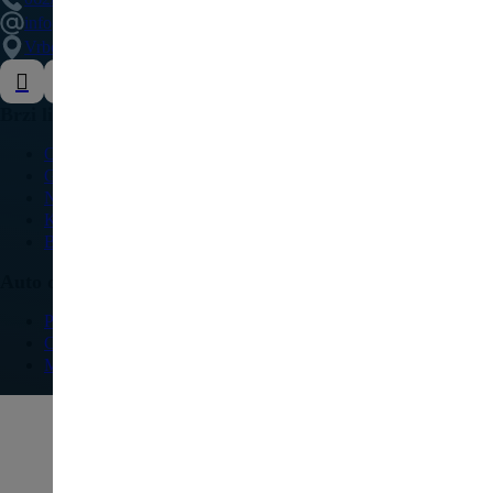
info@delovipezocitroen.rs
Vrbovačka bb, 11564, Vrbovno
Brzi linkovi
O nama
Galerija
Najčešća pitanja
Kontakt
Blog
Auto delovi
Pežo
Citroen
Modeli vozila