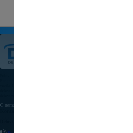
Auto delovi
Pošaljite upit za cenu
Polovni auto delovi Pežo i Citroen - DULE je specijalizovana kompanija u
Beogradu koja nudi originalne polovne delove za sve modele Peugeot i Citroen
vozila. U našoj bogatoj ponudi nalaze se motori, menjači, elektronika, karoserijski
delovi i dodatna oprema, pažljivo testirani i spremni za ugradnju. Kvalitetni auto
delovi za Pežo i Citroen uz brzu isporuku dostupni su na teritoriji cele Srbije.
O nama
Kontaktirajte nas
Delovi Pežo i Citroen - DULE
062/307-407