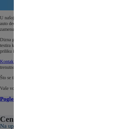
U našoj ponudi nalazi se i Dizna goriva za Pežo 407 Coupe – polovni
auto deo za Vaše vozilo. Dostupno odmah za brzu porudžbinu i
zamenu.
Dizna goriva za Pežo 407 Coupe se pre prodaje detaljno pregleda i
testira kako bi se utvrdio da je sve spremno za naše kupce. Iskoristite
priliku i nabavite kvalitetan, polovni deo po povoljnoj ceni.
Kontaktirajte nas
da proverite da li je Dizna goriva za Pežo 407 Coupe
trenutno na stanju.
Što se tiče cene, pošaljite nam upit ili nas kontaktirajte.
Vaše vozilo zaslužuje najbolje!
Pogledajte sve delove za Pežo 407 Coupe ovde
Cena:
Na upit