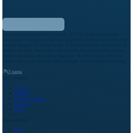
Polovni auto delovi Pežo i Citroen - DULE je specijalizovana
kompanija u Beogradu koja nudi originalne polovne delove za sve
modele Peugeot i Citroen vozila. U našoj bogatoj ponudi nalaze se
motori, menjači, elektronika, karoserijski delovi i dodatna oprema,
pažljivo testirani i spremni za ugradnju. Kvalitetni auto delovi za
Pežo i Citroen uz brzu isporuku dostupni su na teritoriji cele Srbije.
O nama
Brzi linkovi
O nama
Galerija
Najčešća pitanja
Kontakt
Blog
Auto delovi
Pežo