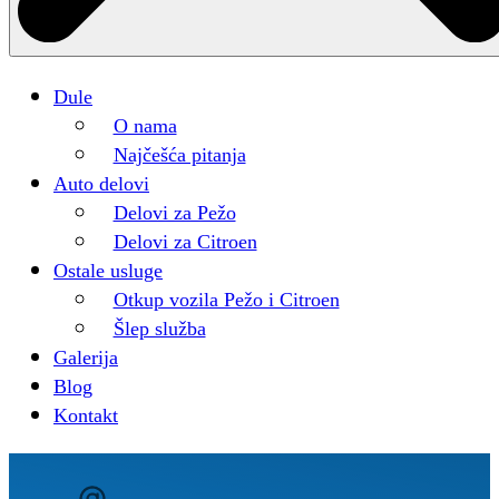
Dule
O nama
Najčešća pitanja
Auto delovi
Delovi za Pežo
Delovi za Citroen
Ostale usluge
Otkup vozila Pežo i Citroen
Šlep služba
Galerija
Blog
Kontakt