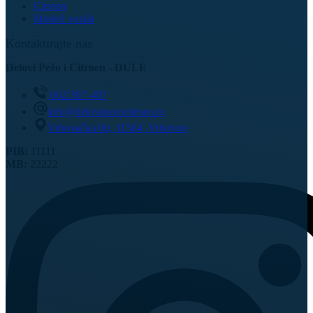
Citroen
Modeli vozila
Kontaktirajte nas
Delovi Pežo i Citroen - DULE
062/307-407
info@delovipezocitroen.rs
Vrbovačka bb, 11564, Vrbovno
PIB:
11111
MB:
22222