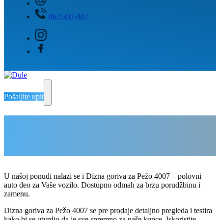
062/307-407
Pošaljite upit
Dizna goriva za Pežo 4007
Delovi Pežo i Citroen - DULE
Delovi za Pežo i Citroen Beograd
U našoj ponudi nalazi se i Dizna goriva za Pežo 4007 – polovni
auto deo za Vaše vozilo. Dostupno odmah za brzu porudžbinu i
zamenu.
Dizna goriva za Pežo 4007 se pre prodaje detaljno pregleda i testira
kako bi se utvrdio da je sve spremno za naše kupce. Iskoristite