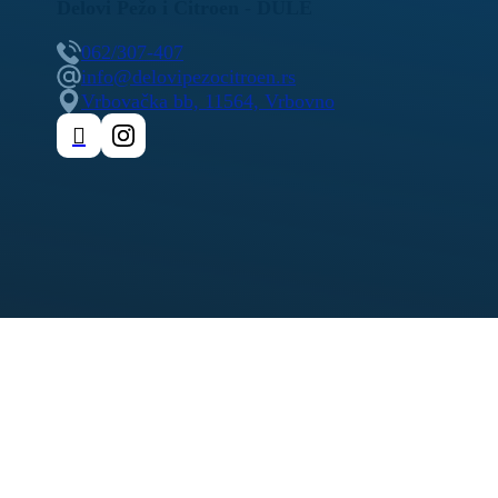
Delovi Pežo i Citroen - DULE
062/307-407
info@delovipezocitroen.rs
Vrbovačka bb, 11564, Vrbovno