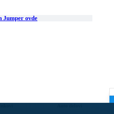
en Jumper ovde
inkovi
Auto delovi