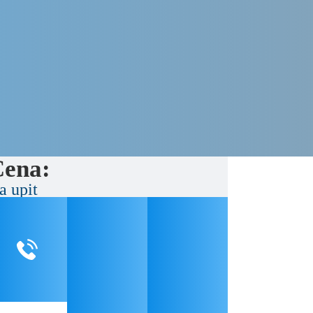
ena:
a upit