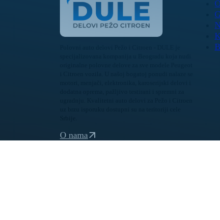
O
G
N
K
B
Polovni auto delovi Pežo i Citroen - DULE je
specijalizovana kompanija u Beogradu koja nudi
originalne polovne delove za sve modele Peugeot
i Citroen vozila. U našoj bogatoj ponudi nalaze se
motori, menjači, elektronika, karoserijski delovi i
dodatna oprema, pažljivo testirani i spremni za
ugradnju. Kvalitetni auto delovi za Pežo i Citroen
uz brzu isporuku dostupni su na teritoriji cele
Srbije.
O nama