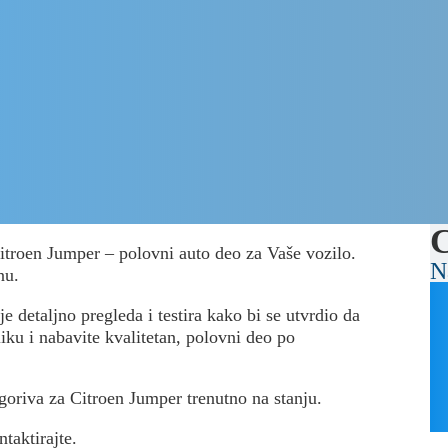
C
Citroen Jumper – polovni auto deo za Vaše vozilo.
N
nu.
 detaljno pregleda i testira kako bi se utvrdio da
liku i nabavite kvalitetan, polovni deo po
 goriva za Citroen Jumper trenutno na stanju.
ntaktirajte.