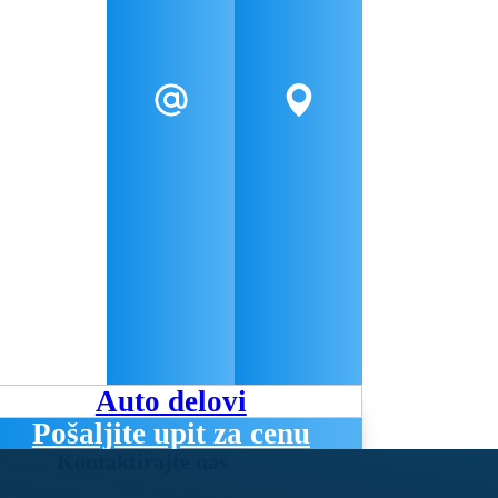
Auto delovi
Pošaljite upit za cenu
Kontaktirajte nas