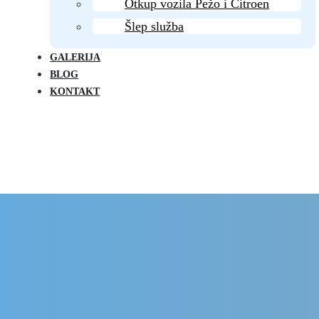
Otkup vozila Pežo i Citroen
Šlep služba
GALERIJA
BLOG
KONTAKT
Delovi Pežo i Citroen - DULE
Delovi za Pežo i Citroen Beograd
a goriva za Citroen J