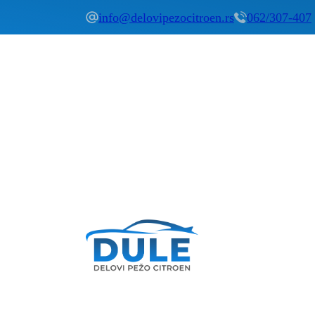
info@delovipezocitroen.rs
062/307-407