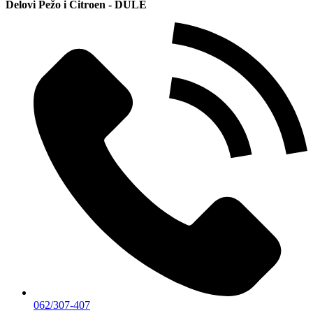
Delovi Pežo i Citroen - DULE
062/307-407