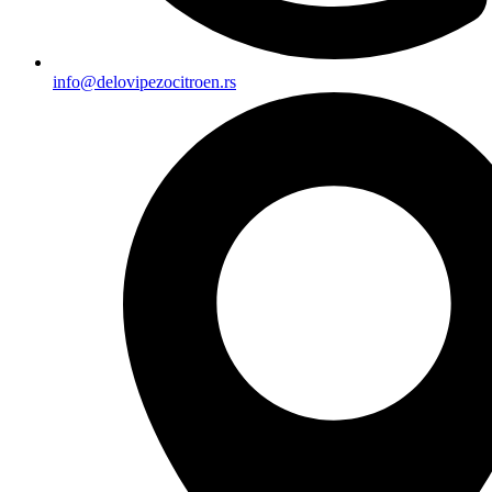
info@delovipezocitroen.rs