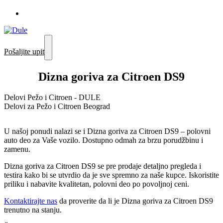
Pošaljite upit
Dizna goriva za Citroen DS9
Delovi Pežo i Citroen - DULE
Delovi za Pežo i Citroen Beograd
U našoj ponudi nalazi se i Dizna goriva za Citroen DS9 – polovni
auto deo za Vaše vozilo. Dostupno odmah za brzu porudžbinu i
zamenu.
Dizna goriva za Citroen DS9 se pre prodaje detaljno pregleda i
testira kako bi se utvrdio da je sve spremno za naše kupce. Iskoristite
priliku i nabavite kvalitetan, polovni deo po povoljnoj ceni.
Kontaktirajte nas
da proverite da li je Dizna goriva za Citroen DS9
trenutno na stanju.