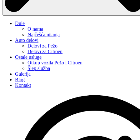
Dule
O nama
Najčešća pitanja
Auto delovi
Delovi za Pežo
Delovi za Citroen
Ostale usluge
Otkup vozila Pežo i Citroen
Šlep služba
Galerija
Blog
Kontakt