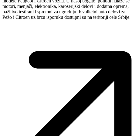
modele Peugeot i Citroen vozila. U našoj bogatoj ponudi nalaze se
motori, menjači, elektronika, karoserijski delovi i dodatna oprema,
pažljivo testirani i spremni za ugradnju. Kvalitetni auto delovi za
Pežo i Citroen uz brzu isporuku dostupni su na teritoriji cele Srbije.