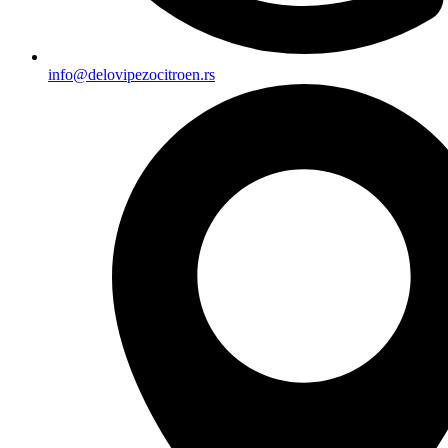
info@delovipezocitroen.rs