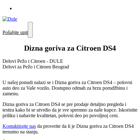
Pošaljite upit
Dizna goriva za Citroen DS4
Delovi Pežo i Citroen - DULE
Delovi za Pežo i Citroen Beograd
U našoj ponudi nalazi se i Dizna goriva za Citroen DS4 – polovni
auto deo za Vaše vozilo. Dostupno odmah za brzu porudžbinu i
zamenu.
Dizna goriva za Citroen DS4 se pre prodaje detaljno pregleda i
testira kako bi se utvrdio da je sve spremno za naše kupce. Iskoristite
priliku i nabavite kvalitetan, polovni deo po povoljnoj ceni.
Kontaktirajte nas
da proverite da li je Dizna goriva za Citroen DS4
trenutno na stanju.