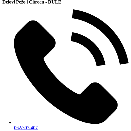
Delovi Pežo i Citroen - DULE
062/307-407