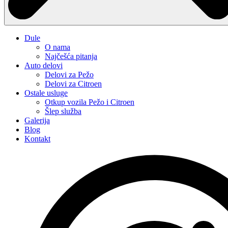
Dule
O nama
Najčešća pitanja
Auto delovi
Delovi za Pežo
Delovi za Citroen
Ostale usluge
Otkup vozila Pežo i Citroen
Šlep služba
Galerija
Blog
Kontakt