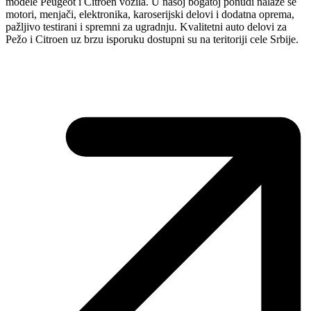
modele Peugeot i Citroen vozila. U našoj bogatoj ponudi nalaze se
motori, menjači, elektronika, karoserijski delovi i dodatna oprema,
pažljivo testirani i spremni za ugradnju. Kvalitetni auto delovi za
Pežo i Citroen uz brzu isporuku dostupni su na teritoriji cele Srbije.