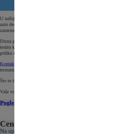
U našoj ponudi nalazi se i Dizna goriva za Citroen C-Zero – polovni
auto deo za Vaše vozilo. Dostupno odmah za brzu porudžbinu i
zamenu.
Dizna goriva za Citroen C-Zero se pre prodaje detaljno pregleda i
testira kako bi se utvrdio da je sve spremno za naše kupce. Iskoristite
priliku i nabavite kvalitetan, polovni deo po povoljnoj ceni.
Kontaktirajte nas
da proverite da li je Dizna goriva za Citroen C-Zero
trenutno na stanju.
Što se tiče cene, pošaljite nam upit ili nas kontaktirajte.
Vaše vozilo zaslužuje najbolje!
Pogledajte sve delove za Citroen C-Zero ovde
Cena:
Na upit