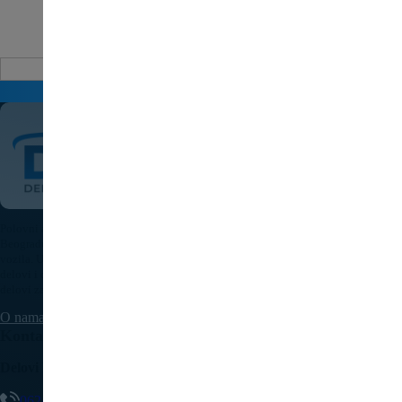
Auto delovi
Pošaljite upit za cenu
Polovni auto delovi Pežo i Citroen - DULE je specijalizovana kompanija u
Beogradu koja nudi originalne polovne delove za sve modele Peugeot i Citroen
vozila. U našoj bogatoj ponudi nalaze se motori, menjači, elektronika, karoserijski
delovi i dodatna oprema, pažljivo testirani i spremni za ugradnju. Kvalitetni auto
delovi za Pežo i Citroen uz brzu isporuku dostupni su na teritoriji cele Srbije.
O nama
Kontaktirajte nas
Delovi Pežo i Citroen - DULE
062/307-407