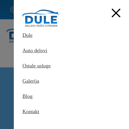
062/307-
407
Dule
Auto delovi
Ostale usluge
Delovi Pežo i Citroen - DULE
Galerija
Delovi za Pežo i Citroen Beograd
Dizna goriva za Citroen C-
Zero
Blog
Kontakt