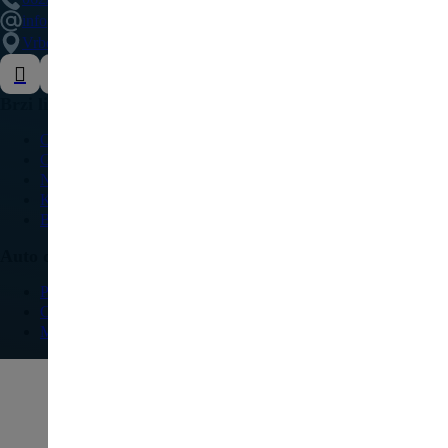
info@delovipezocitroen.rs
Vrbovačka bb, 11564, Vrbovno
Brzi linkovi
O nama
Galerija
Najčešća pitanja
Kontakt
Blog
Auto delovi
Pežo
Citroen
Modeli vozila