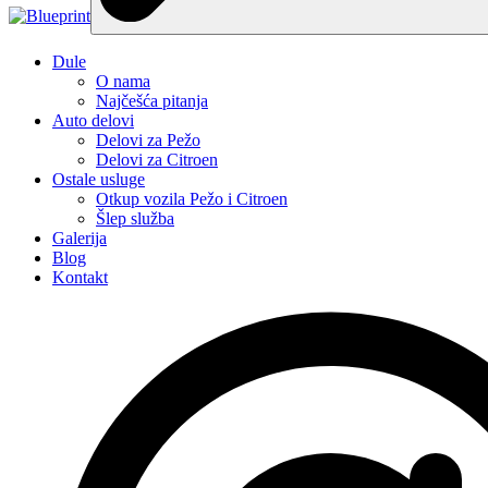
Dule
O nama
Najčešća pitanja
Auto delovi
Delovi za Pežo
Delovi za Citroen
Ostale usluge
Otkup vozila Pežo i Citroen
Šlep služba
Galerija
Blog
Kontakt