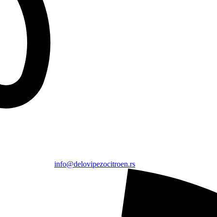
info@delovipezocitroen.rs