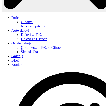
Dule
O nama
Najčešća pitanja
Auto delovi
Delovi za Pežo
Delovi za Citroen
Ostale usluge
Otkup vozila Pežo i Citroen
Šlep služba
Galerija
Blog
Kontakt