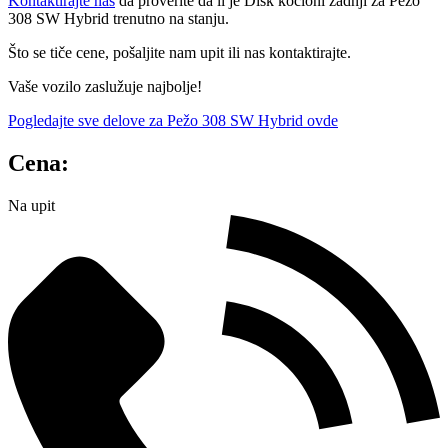
Kontaktirajte nas
da proverite da li je Disk kocioni zadnji za Pežo
308 SW Hybrid trenutno na stanju.
Što se tiče cene, pošaljite nam upit ili nas kontaktirajte.
Vaše vozilo zaslužuje najbolje!
Pogledajte sve delove za Pežo 308 SW Hybrid ovde
Cena:
Na upit