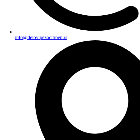
info@delovipezocitroen.rs