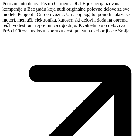
Polovni auto delovi Pežo i Citroen - DULE je specijalizovana
kompanija u Beogradu koja nudi originalne polovne delove za sve
modele Peugeot i Citroen vozila. U našoj bogatoj ponudi nalaze se
motori, menjači, elektronika, karoserijski delovi i dodatna oprema,
pažljivo testirani i spremni za ugradnju. Kvalitetni auto delovi za
Pežo i Citroen uz brzu isporuku dostupni su na teritoriji cele Srbije.