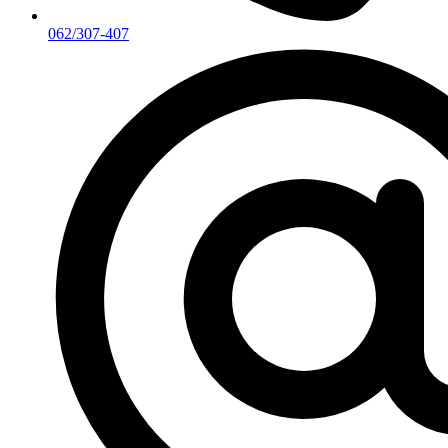
062/307-407