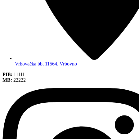
Vrbovačka bb, 11564, Vrbovno
PIB:
11111
MB:
22222