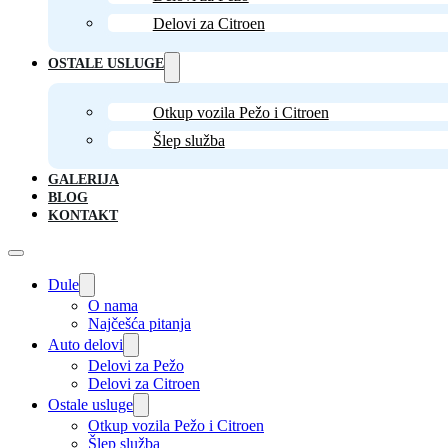
Delovi za Citroen
OSTALE USLUGE
Otkup vozila Pežo i Citroen
Šlep služba
GALERIJA
BLOG
KONTAKT
Dule
O nama
Najčešća pitanja
Auto delovi
Delovi za Pežo
Delovi za Citroen
Ostale usluge
Otkup vozila Pežo i Citroen
Šlep služba