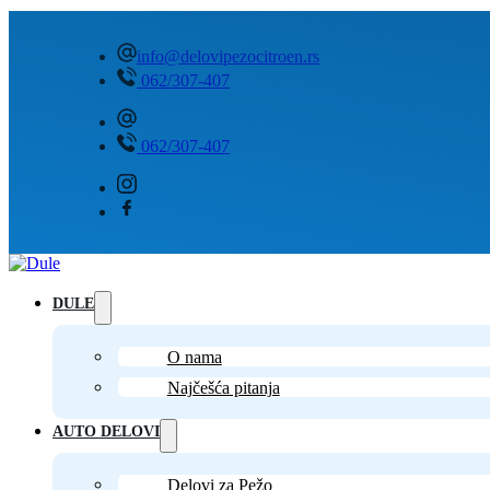
info@delovipezocitroen.rs
062/307-407
062/307-407
DULE
O nama
Najčešća pitanja
AUTO DELOVI
Delovi za Pežo