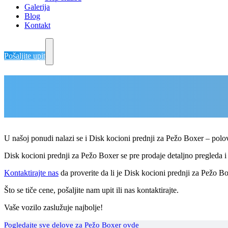
Galerija
Blog
Kontakt
Pošaljite upit
Delovi Pežo i Citroen - DULE
Delovi za Pežo i Citroen Beograd
U našoj ponudi nalazi se i Disk kocioni prednji za Pežo Boxer – pol
Disk kocioni prednji za Pežo Boxer se pre prodaje detaljno pregleda i t
Kontaktirajte nas
da proverite da li je Disk kocioni prednji za Pežo Bo
Što se tiče cene, pošaljite nam upit ili nas kontaktirajte.
Vaše vozilo zaslužuje najbolje!
Pogledajte sve delove za Pežo Boxer ovde