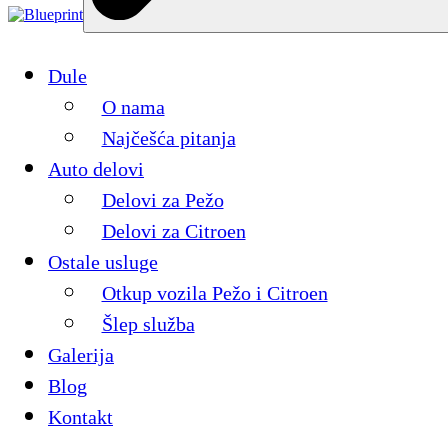
Dule
O nama
Najčešća pitanja
Auto delovi
Delovi za Pežo
Delovi za Citroen
Ostale usluge
Otkup vozila Pežo i Citroen
Šlep služba
Galerija
Blog
Kontakt