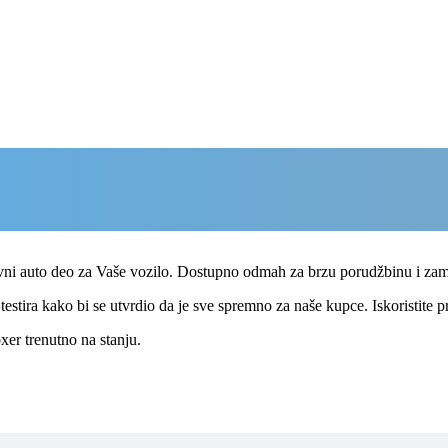
Disk kocioni prednji za Pežo Boxer
ovni auto deo za Vaše vozilo. Dostupno odmah za brzu porudžbinu i za
estira kako bi se utvrdio da je sve spremno za naše kupce. Iskoristite pr
xer trenutno na stanju.